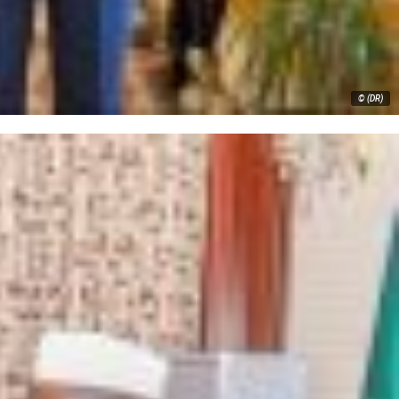
© (DR)