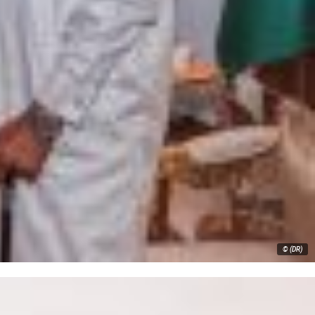
© (DR)