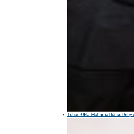
Tchad-ONU: Mahamat Idriss Deby é