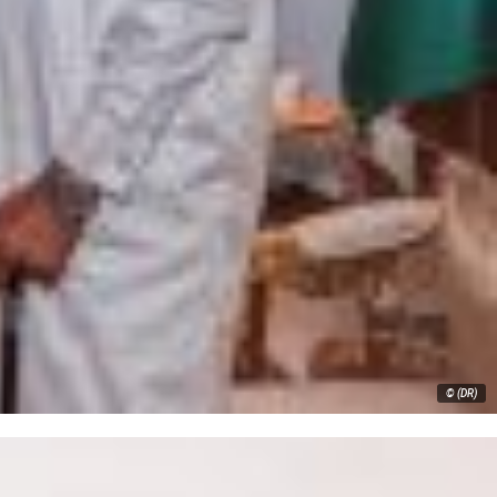
© (DR)