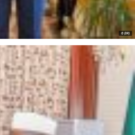
© (DR)