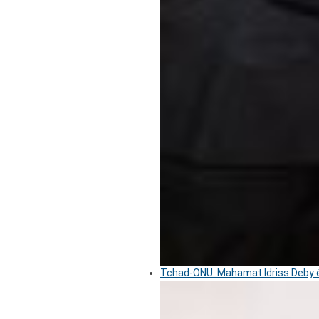
Tchad-ONU: Mahamat Idriss Deby é