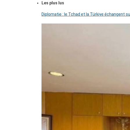
Les plus lus
Diplomatie : le Tchad et la Türkiye échangent su