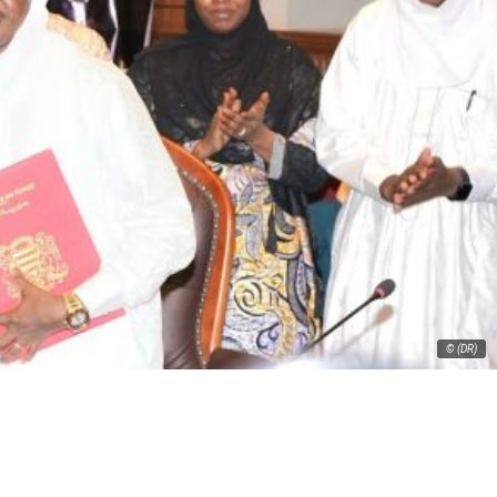
© (DR)