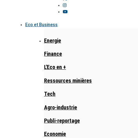
Eco et Business
Energie
Finance
L'Eco en +
Ressources minières
Tech
Agro-industrie
Publi-reportage
Economie