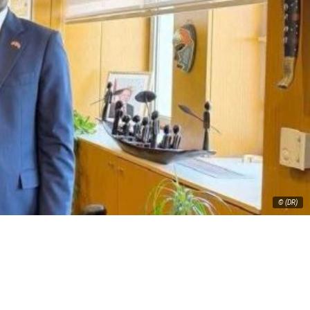
© (DR)