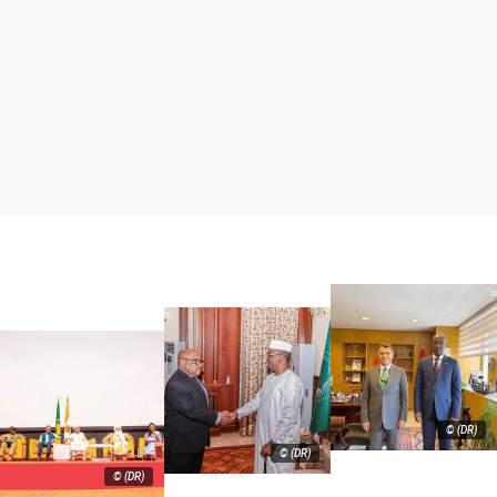
© (DR)
© (DR)
© (DR)