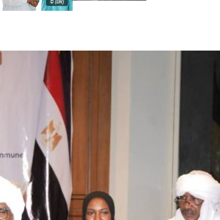
© (DR)