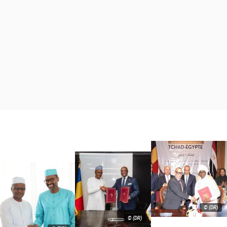
© (DR)
© (DR)