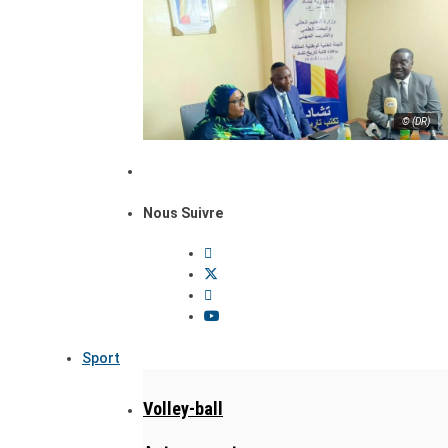
© (DR)
Nous Suivre
Sport
Volley-ball