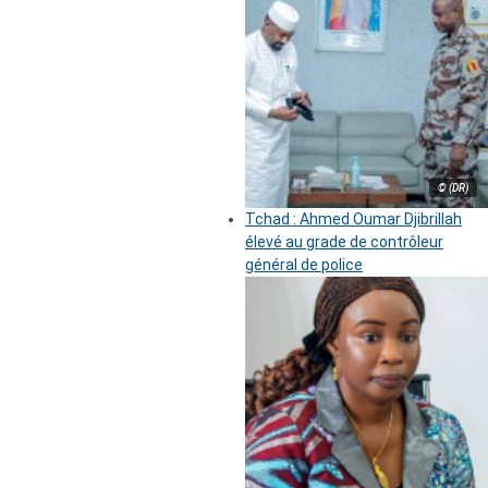
© (DR)
Tchad : Ahmed Oumar Djibrillah
élevé au grade de contrôleur
général de police