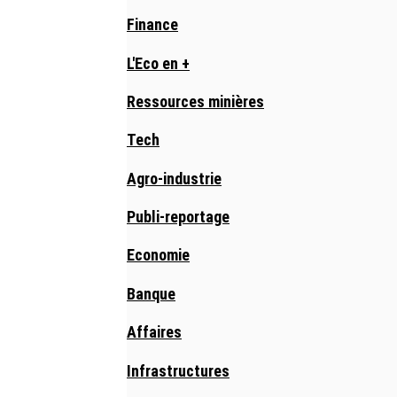
Finance
L'Eco en +
Ressources minières
Tech
Agro-industrie
Publi-reportage
Economie
Banque
Affaires
Infrastructures