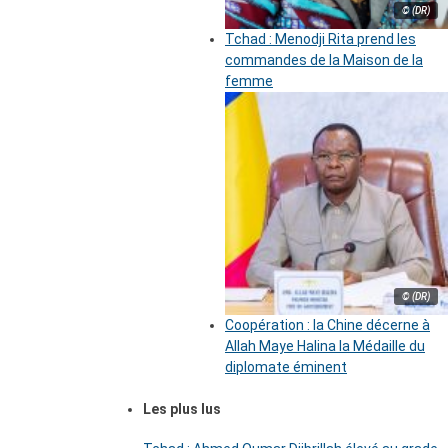
© (DR)
Tchad : Menodji Rita prend les
commandes de la Maison de la
femme
© (DR)
Coopération : la Chine décerne à
Allah Maye Halina la Médaille du
diplomate éminent
Les plus lus