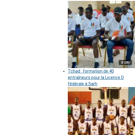
© (DR)
Tchad : formation de 40
entraîneurs pour la Licence D
fédérale à Sarh