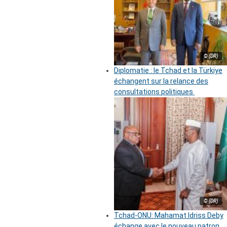
© (DR)
Diplomatie : le Tchad et la Türkiye
échangent sur la relance des
consultations politiques
© (DR)
Tchad-ONU: Mahamat Idriss Deby
échange avec le nouveau patron