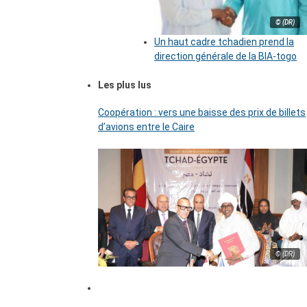
© (DR)
Un haut cadre tchadien prend la
direction générale de la BIA-togo
Les plus lus
Coopération : vers une baisse des prix de billets
d’avions entre le Caire
© (DR)