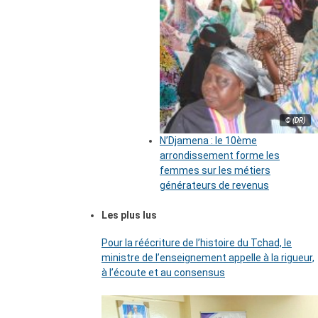
© (DR)
N’Djamena : le 10ème
arrondissement forme les
femmes sur les métiers
générateurs de revenus
Les plus lus
Pour la réécriture de l’histoire du Tchad, le
ministre de l’enseignement appelle à la rigueur,
à l’écoute et au consensus