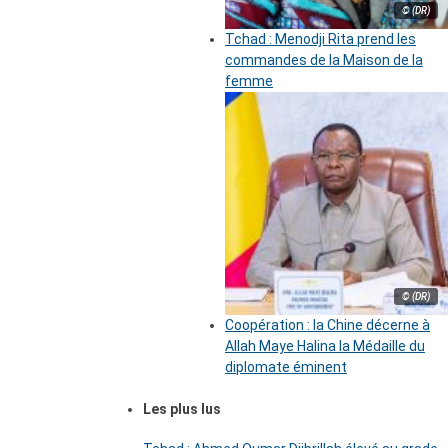
© (DR)
Tchad : Menodji Rita prend les
commandes de la Maison de la
femme
© (DR)
Coopération : la Chine décerne à
Allah Maye Halina la Médaille du
diplomate éminent
Les plus lus