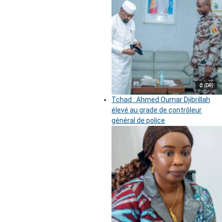
© (DR)
Tchad : Ahmed Oumar Djibrillah
élevé au grade de contrôleur
général de police