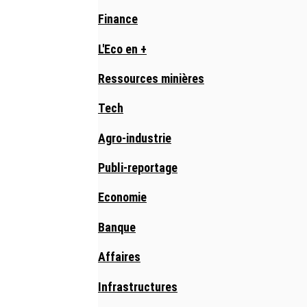
Finance
L'Eco en +
Ressources minières
Tech
Agro-industrie
Publi-reportage
Economie
Banque
Affaires
Infrastructures