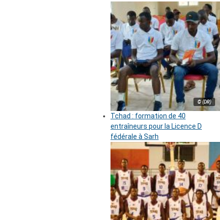
© (DR)
Tchad : formation de 40
entraîneurs pour la Licence D
fédérale à Sarh