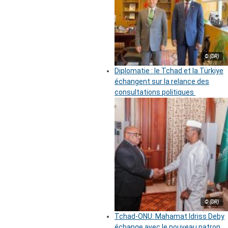
© (DR)
Diplomatie : le Tchad et la Türkiye
échangent sur la relance des
consultations politiques
© (DR)
Tchad-ONU: Mahamat Idriss Deby
échange avec le nouveau patron