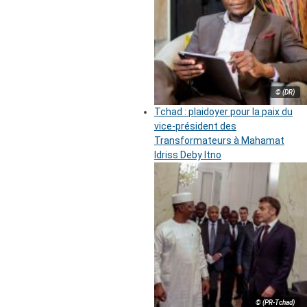
© (DR)
Tchad : plaidoyer pour la paix du
vice-président des
Transformateurs à Mahamat
Idriss Deby Itno
© (PR-Tchad)