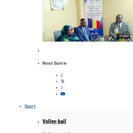
© (DR)
Nous Suivre
Sport
Volley-ball