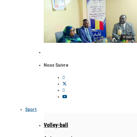
© (DR)
Nous Suivre
Sport
Volley-ball