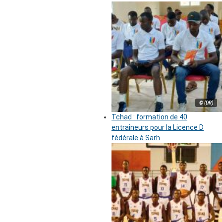
© (DR)
Tchad : formation de 40
entraîneurs pour la Licence D
fédérale à Sarh