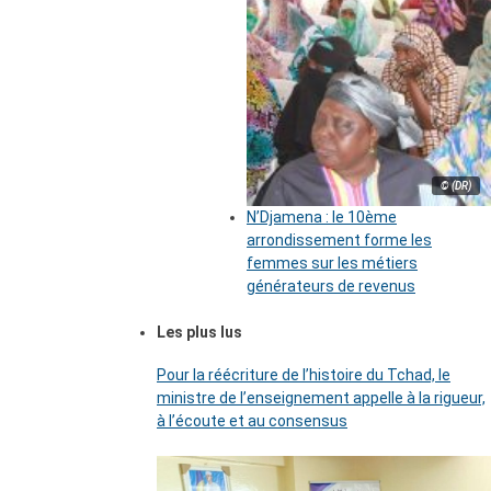
© (DR)
N’Djamena : le 10ème
arrondissement forme les
femmes sur les métiers
générateurs de revenus
Les plus lus
Pour la réécriture de l’histoire du Tchad, le
ministre de l’enseignement appelle à la rigueur,
à l’écoute et au consensus