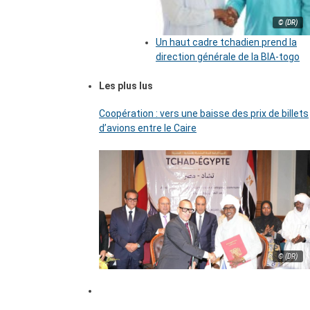
© (DR)
Un haut cadre tchadien prend la
direction générale de la BIA-togo
Les plus lus
Coopération : vers une baisse des prix de billets
d’avions entre le Caire
© (DR)