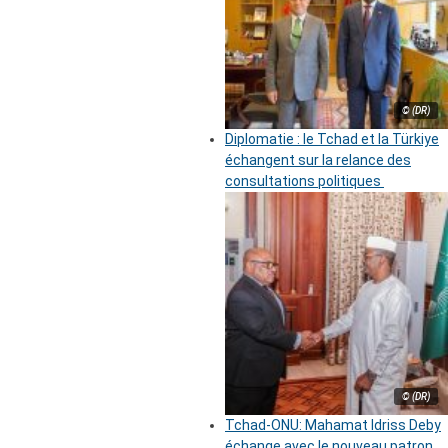
© (DR)
Diplomatie : le Tchad et la Türkiye
échangent sur la relance des
consultations politiques
© (DR)
Tchad-ONU: Mahamat Idriss Deby
échange avec le nouveau patron