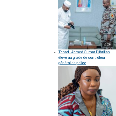
© (DR)
Tchad : Ahmed Oumar Djibrillah
élevé au grade de contrôleur
général de police