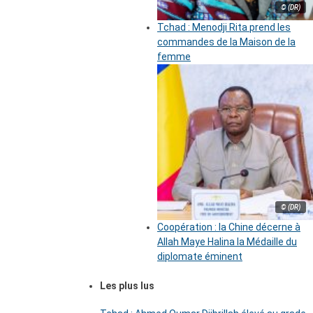
© (DR)
Tchad : Menodji Rita prend les
commandes de la Maison de la
femme
© (DR)
Coopération : la Chine décerne à
Allah Maye Halina la Médaille du
diplomate éminent
Les plus lus