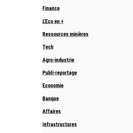
Finance
L'Eco en +
Ressources minières
Tech
Agro-industrie
Publi-reportage
Economie
Banque
Affaires
Infrastructures