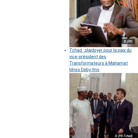
© (DR)
Tchad : plaidoyer pour la paix du
vice-président des
Transformateurs à Mahamat
Idriss Deby Itno
© (PR-Tchad)