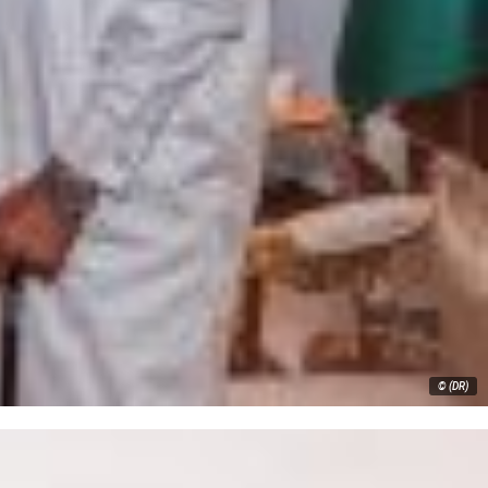
© (DR)