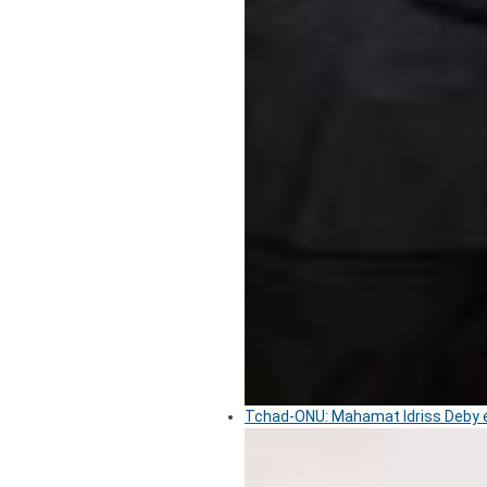
Tchad-ONU: Mahamat Idriss Deby é