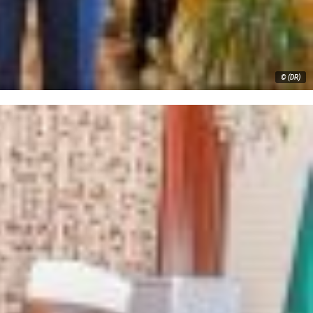
© (DR)