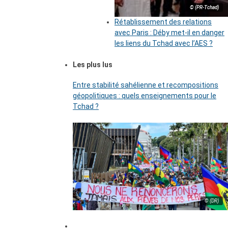
© (PR-Tchad)
Rétablissement des relations
avec Paris : Déby met-il en danger
les liens du Tchad avec l’AES ?
Les plus lus
Entre stabilité sahélienne et recompositions
géopolitiques : quels enseignements pour le
Tchad ?
© (DR)