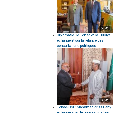
© (DR)
Diplomatie : le Tchad et la Türkiye
échangent sur la relance des
consultations politiques
© (DR)
Tchad-ONU: Mahamat Idriss Deby
échange avec le nouveau patron