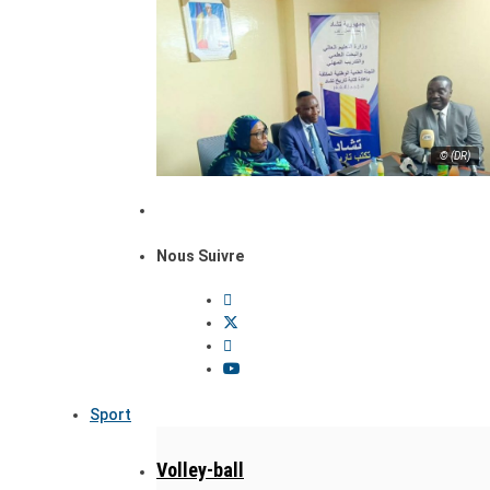
© (DR)
Nous Suivre
Sport
Volley-ball