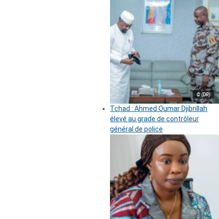
© (DR)
Tchad : Ahmed Oumar Djibrillah
élevé au grade de contrôleur
général de police