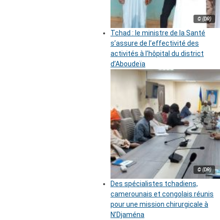
© (DR)
Tchad : le ministre de la Santé
s’assure de l’effectivité des
activités à l’hôpital du district
d’Aboudeïa
© (DR)
Des spécialistes tchadiens,
camerounais et congolais réunis
pour une mission chirurgicale à
N’Djaména