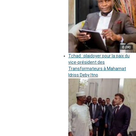
© (DR)
Tchad : plaidoyer pour la paix du
vice-président des
Transformateurs à Mahamat
Idriss Deby Itno