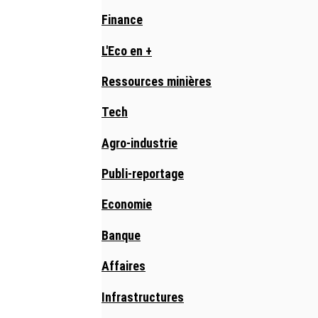
Finance
L'Eco en +
Ressources minières
Tech
Agro-industrie
Publi-reportage
Economie
Banque
Affaires
Infrastructures