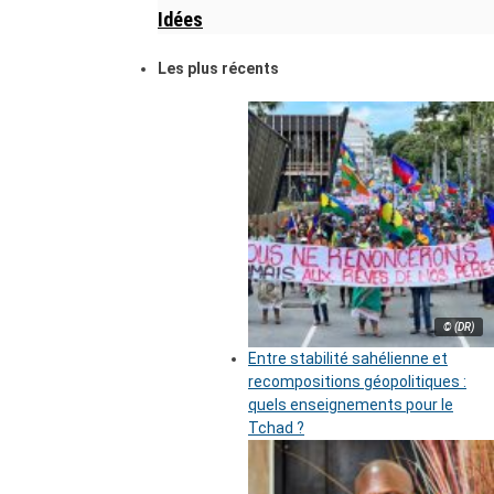
Idées
Les plus récents
© (DR)
Entre stabilité sahélienne et
recompositions géopolitiques :
quels enseignements pour le
Tchad ?