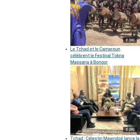
© (DR)
Le Tchad et le Cameroun
célèbrent le Festival Tokna
Massana à Bongor
© (DR)
Tchad : Célestin Mawndoé lance la