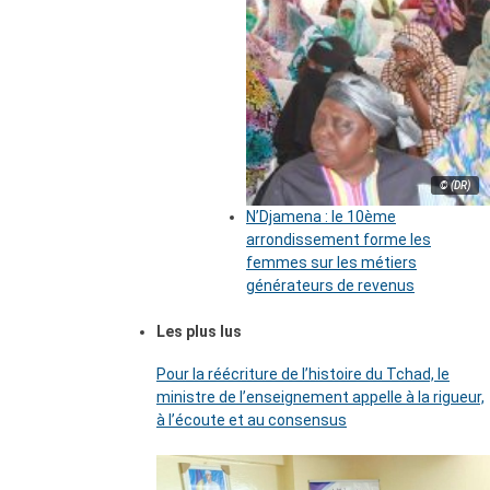
© (DR)
N’Djamena : le 10ème
arrondissement forme les
femmes sur les métiers
générateurs de revenus
Les plus lus
Pour la réécriture de l’histoire du Tchad, le
ministre de l’enseignement appelle à la rigueur,
à l’écoute et au consensus