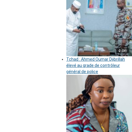
© (DR)
Tchad : Ahmed Oumar Djibrillah
élevé au grade de contrôleur
général de police