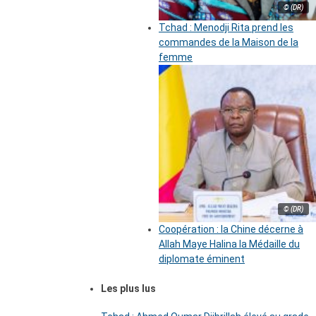
© (DR)
Tchad : Menodji Rita prend les
commandes de la Maison de la
femme
© (DR)
Coopération : la Chine décerne à
Allah Maye Halina la Médaille du
diplomate éminent
Les plus lus