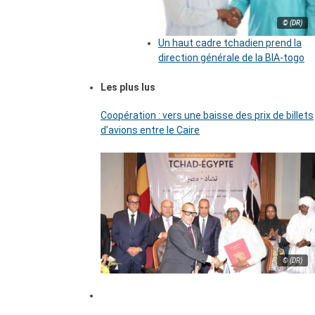
© (DR)
Un haut cadre tchadien prend la
direction générale de la BIA-togo
Les plus lus
Coopération : vers une baisse des prix de billets
d’avions entre le Caire
© (DR)