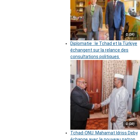
© (DR)
Diplomatie : le Tchad et la Türkiye
échangent sur la relance des
consultations politiques
© (DR)
Tchad-ONU: Mahamat Idriss Deby
échange avec le nouveau patron