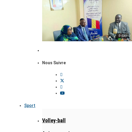
© (DR)
Nous Suivre
Sport
Volley-ball