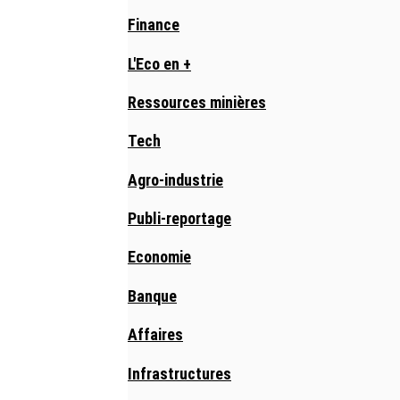
Finance
L'Eco en +
Ressources minières
Tech
Agro-industrie
Publi-reportage
Economie
Banque
Affaires
Infrastructures