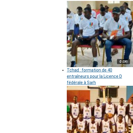
© (DR)
Tchad : formation de 40
entraîneurs pour la Licence D
fédérale à Sarh