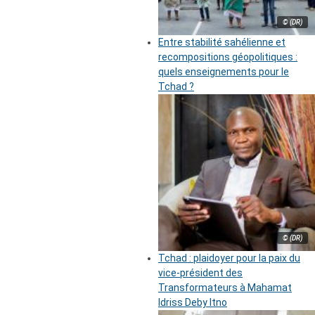
© (DR)
Entre stabilité sahélienne et
recompositions géopolitiques :
quels enseignements pour le
Tchad ?
© (DR)
Tchad : plaidoyer pour la paix du
vice-président des
Transformateurs à Mahamat
Idriss Deby Itno