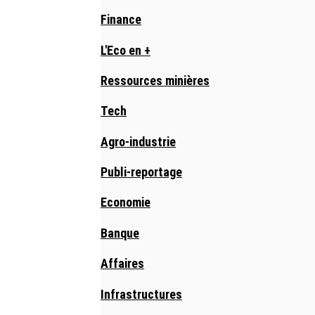
Finance
L'Eco en +
Ressources minières
Tech
Agro-industrie
Publi-reportage
Economie
Banque
Affaires
Infrastructures