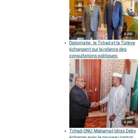
© (DR)
Diplomatie : le Tchad et la Türkiye
échangent sur la relance des
consultations politiques
© (DR)
Tchad-ONU: Mahamat Idriss Deby
échange avec le nouveau patron