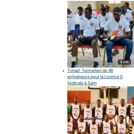
© (DR)
Tchad : formation de 40
entraîneurs pour la Licence D
fédérale à Sarh