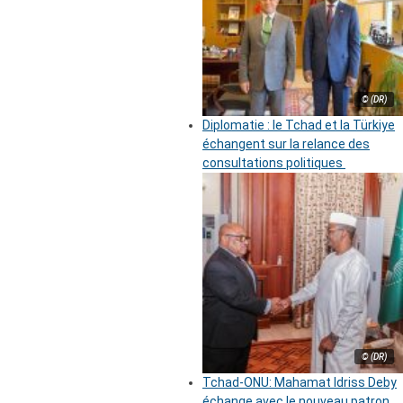
© (DR)
Diplomatie : le Tchad et la Türkiye
échangent sur la relance des
consultations politiques
© (DR)
Tchad-ONU: Mahamat Idriss Deby
échange avec le nouveau patron