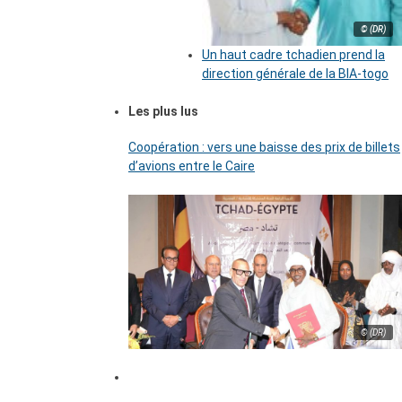
© (DR)
Un haut cadre tchadien prend la
direction générale de la BIA-togo
Les plus lus
Coopération : vers une baisse des prix de billets
d’avions entre le Caire
© (DR)