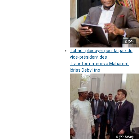
© (DR)
Tchad : plaidoyer pour la paix du
vice-président des
Transformateurs à Mahamat
Idriss Deby Itno
© (PR-Tchad)