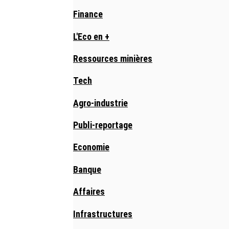
Finance
L'Eco en +
Ressources minières
Tech
Agro-industrie
Publi-reportage
Economie
Banque
Affaires
Infrastructures