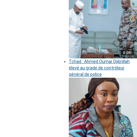
© (DR)
Tchad : Ahmed Oumar Djibrillah
élevé au grade de contrôleur
général de police