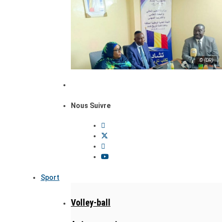
© (DR)
Nous Suivre
Sport
Volley-ball