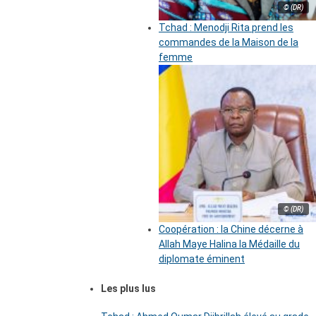
© (DR)
Tchad : Menodji Rita prend les
commandes de la Maison de la
femme
© (DR)
Coopération : la Chine décerne à
Allah Maye Halina la Médaille du
diplomate éminent
Les plus lus