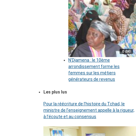
© (DR)
N’Djamena : le 10ème
arrondissement forme les
femmes sur les métiers
générateurs de revenus
Les plus lus
Pour la réécriture de l’histoire du Tchad, le
ministre de l’enseignement appelle à la rigueur,
à l’écoute et au consensus