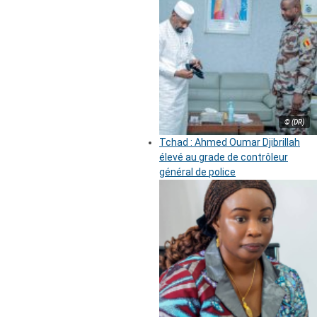
© (DR)
Tchad : Ahmed Oumar Djibrillah
élevé au grade de contrôleur
général de police