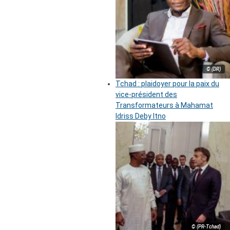
© (DR)
Tchad : plaidoyer pour la paix du
vice-président des
Transformateurs à Mahamat
Idriss Deby Itno
© (PR-Tchad)