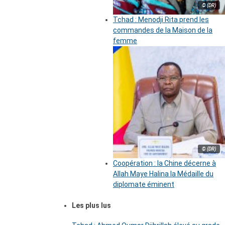
© (DR)
Tchad : Menodji Rita prend les
commandes de la Maison de la
femme
© (DR)
Coopération : la Chine décerne à
Allah Maye Halina la Médaille du
diplomate éminent
Les plus lus