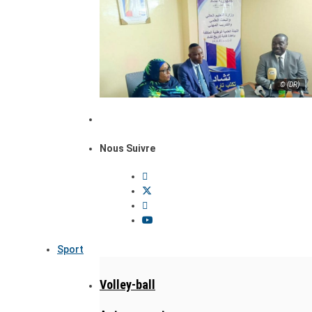
© (DR)
Nous Suivre
Sport
Volley-ball