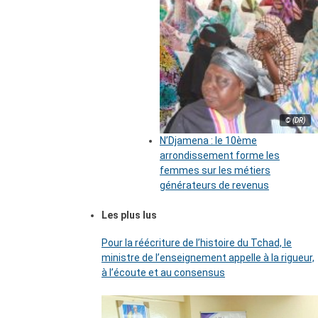
© (DR)
N’Djamena : le 10ème
arrondissement forme les
femmes sur les métiers
générateurs de revenus
Les plus lus
Pour la réécriture de l’histoire du Tchad, le
ministre de l’enseignement appelle à la rigueur,
à l’écoute et au consensus