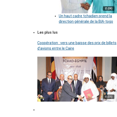
© (DR)
Un haut cadre tchadien prend la
direction générale de la BIA-togo
Les plus lus
Coopération : vers une baisse des prix de billets
d’avions entre le Caire
© (DR)