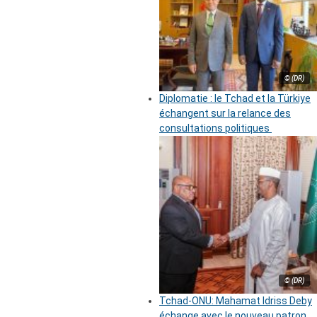
© (DR)
Diplomatie : le Tchad et la Türkiye
échangent sur la relance des
consultations politiques
© (DR)
Tchad-ONU: Mahamat Idriss Deby
échange avec le nouveau patron