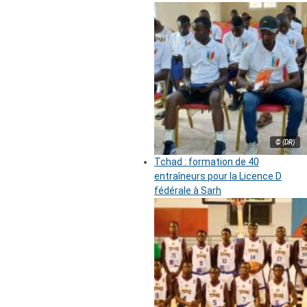
© (DR)
Tchad : formation de 40
entraîneurs pour la Licence D
fédérale à Sarh