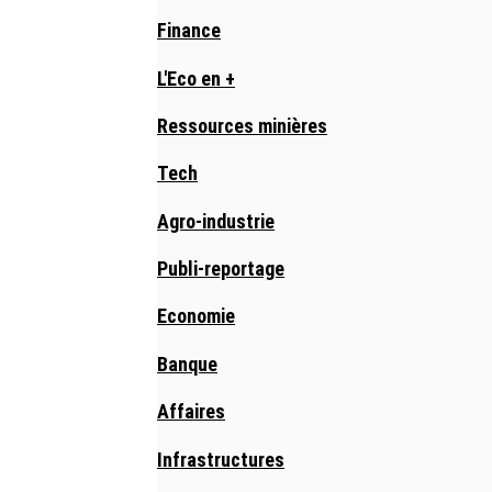
Finance
L'Eco en +
Ressources minières
Tech
Agro-industrie
Publi-reportage
Economie
Banque
Affaires
Infrastructures