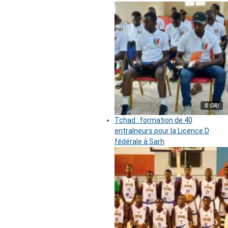
© (DR)
Tchad : formation de 40
entraîneurs pour la Licence D
fédérale à Sarh