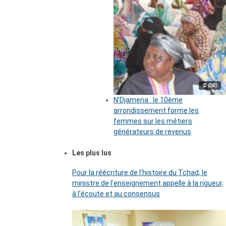
© (DR)
N’Djamena : le 10ème
arrondissement forme les
femmes sur les métiers
générateurs de revenus
Les plus lus
Pour la réécriture de l’histoire du Tchad, le
ministre de l’enseignement appelle à la rigueur,
à l’écoute et au consensus