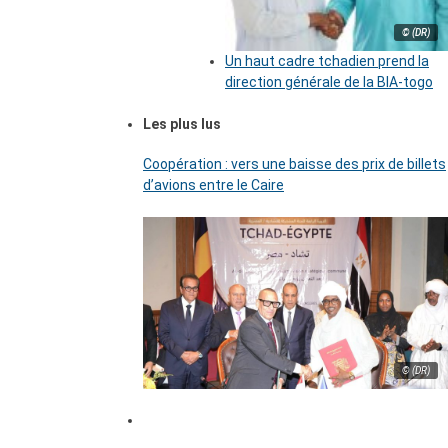
© (DR)
Un haut cadre tchadien prend la
direction générale de la BIA-togo
Les plus lus
Coopération : vers une baisse des prix de billets
d’avions entre le Caire
© (DR)