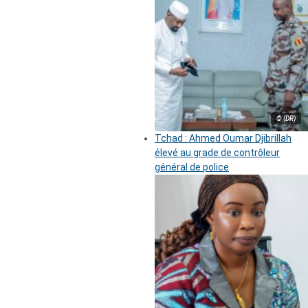
© (DR)
Tchad : Ahmed Oumar Djibrillah
élevé au grade de contrôleur
général de police