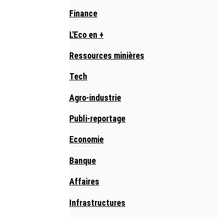
Finance
L'Eco en +
Ressources minières
Tech
Agro-industrie
Publi-reportage
Economie
Banque
Affaires
Infrastructures