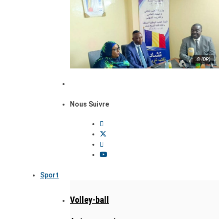
© (DR)
Nous Suivre
Sport
Volley-ball