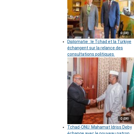
© (DR)
Diplomatie : le Tchad et la Türkiye
échangent sur la relance des
consultations politiques
© (DR)
Tchad-ONU: Mahamat Idriss Deby
échange avec le nouveau patron