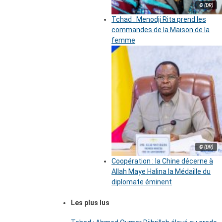
© (DR)
Tchad : Menodji Rita prend les
commandes de la Maison de la
femme
© (DR)
Coopération : la Chine décerne à
Allah Maye Halina la Médaille du
diplomate éminent
Les plus lus