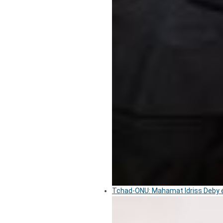
Tchad-ONU: Mahamat Idriss Deby é