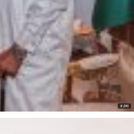
© (DR)