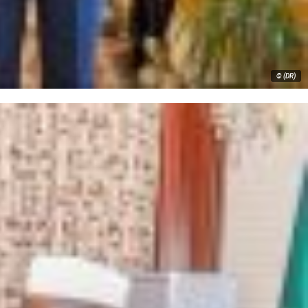
© (DR)