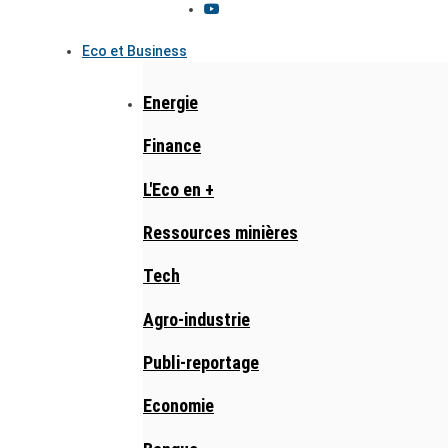
Eco et Business
Energie
Finance
L'Eco en +
Ressources minières
Tech
Agro-industrie
Publi-reportage
Economie