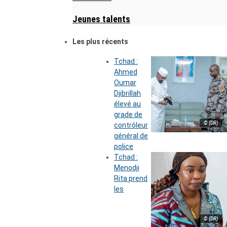
Jeunes talents
Les plus récents
Tchad :
Ahmed
Oumar
Djibrillah
élevé au
grade de
© (DR)
contrôleur
général de
police
Tchad :
Menodji
Rita prend
les
© (DR)