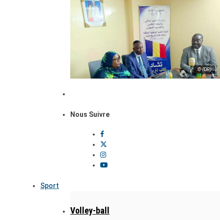
© (DR)
Nous Suivre
Sport
Volley-ball