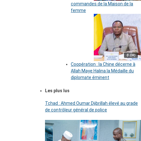
commandes de la Maison de la
femme
© (DR)
Coopération : la Chine décerne à
Allah Maye Halina la Médaille du
diplomate éminent
Les plus lus
Tchad : Ahmed Oumar Djibrillah élevé au grade
de contrôleur général de police