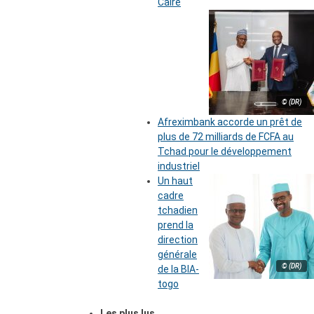
Caire
© (DR)
Afreximbank accorde un prêt de
plus de 72 milliards de FCFA au
Tchad pour le développement
industriel
Un haut
cadre
tchadien
prend la
direction
générale
© (DR)
de la BIA-
togo
Les plus lus