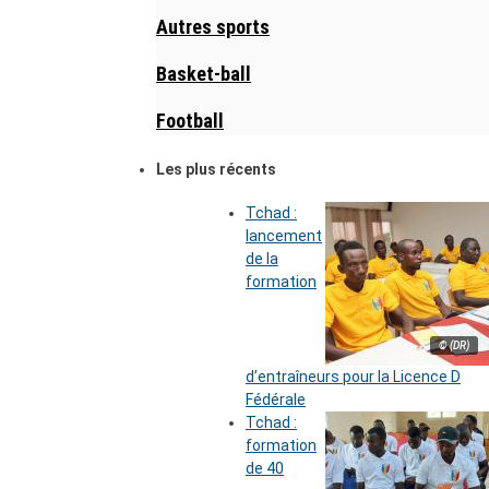
Autres sports
Basket-ball
Football
Les plus récents
Tchad :
lancement
de la
formation
© (DR)
d’entraîneurs pour la Licence D
Fédérale
Tchad :
formation
de 40