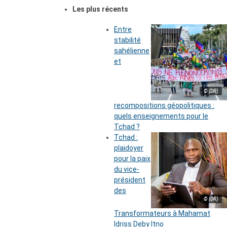
Les plus récents
Entre
stabilité
sahélienne
et
© (DR)
recompositions géopolitiques :
quels enseignements pour le
Tchad ?
Tchad :
plaidoyer
pour la paix
du vice-
président
des
© (DR)
Transformateurs à Mahamat
Idriss Deby Itno