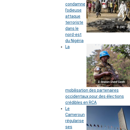
condamne
l’odieuse
attaque
terroriste
© (DR)
dans le
nord-est
du Nigéria
La
© Ibrahim Shérif Senth
mobilisation des partenaires
occidentaux pour des élections
crédibles en RCA
Le
Cameroun
régularise
ses