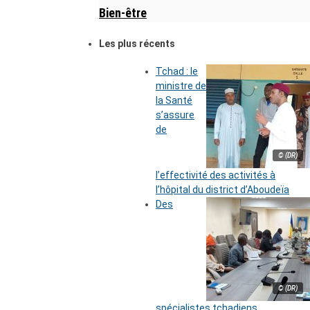
Bien-être
Les plus récents
Tchad : le
ministre de
la Santé
s’assure
de
© (DR)
l’effectivité des activités à
l’hôpital du district d’Aboudeïa
Des
© (DR)
spécialistes tchadiens,