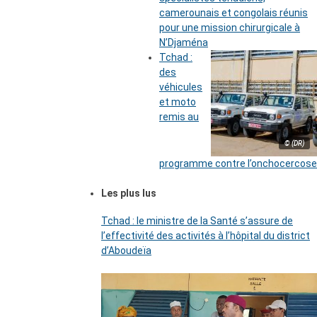
camerounais et congolais réunis
pour une mission chirurgicale à
N’Djaména
Tchad :
des
véhicules
et moto
remis au
© (DR)
programme contre l’onchocercose
Les plus lus
Tchad : le ministre de la Santé s’assure de
l’effectivité des activités à l’hôpital du district
d’Aboudeïa