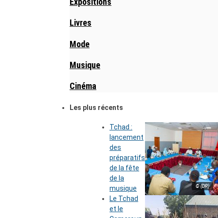
Expositions
Livres
Mode
Musique
Cinéma
Les plus récents
Tchad :
lancement
des
préparatifs
de la fête
de la
© (DR)
musique
Le Tchad
et le