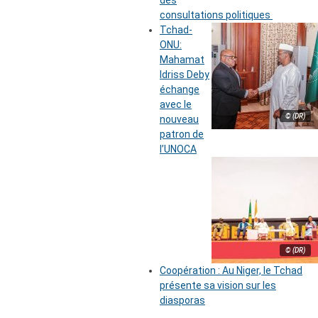
des
consultations politiques
Tchad-
ONU:
Mahamat
Idriss Deby
échange
avec le
© (DR)
nouveau
patron de
l’UNOCA
© (DR)
Coopération : Au Niger, le Tchad
présente sa vision sur les
diasporas