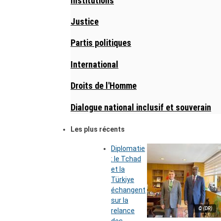
Institutions
Justice
Partis politiques
International
Droits de l'Homme
Dialogue national inclusif et souverain
Les plus récents
Diplomatie
: le Tchad
et la
Türkiye
échangent
sur la
© (DR)
relance