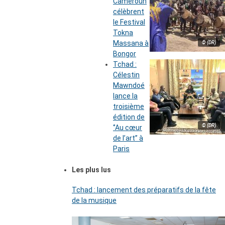
Cameroun
célèbrent
le Festival
Tokna
Massana à
© (DR)
Bongor
Tchad :
Célestin
Mawndoé
lance la
troisième
édition de
© (DR)
‘’Au cœur
de l’art’’ à
Paris
Les plus lus
Tchad : lancement des préparatifs de la fête
de la musique