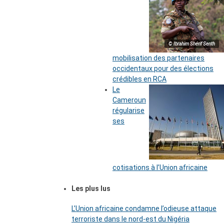
© Ibrahim Shérif Senth
mobilisation des partenaires
occidentaux pour des élections
crédibles en RCA
Le
Cameroun
régularise
ses
cotisations à l’Union africaine
Les plus lus
L’Union africaine condamne l’odieuse attaque
terroriste dans le nord-est du Nigéria