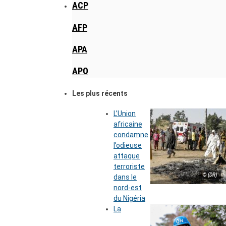
ACP
AFP
APA
APO
Les plus récents
L’Union
africaine
condamne
l’odieuse
attaque
terroriste
© (DR)
dans le
nord-est
du Nigéria
La