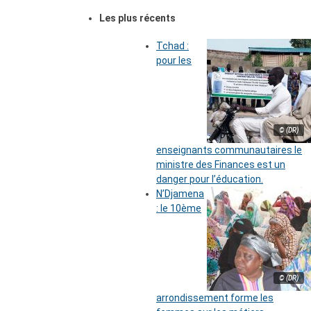
Les plus récents
Tchad :
pour les
© (DR)
enseignants communautaires le
ministre des Finances est un
danger pour l’éducation.
N’Djamena
: le 10ème
© (DR)
arrondissement forme les