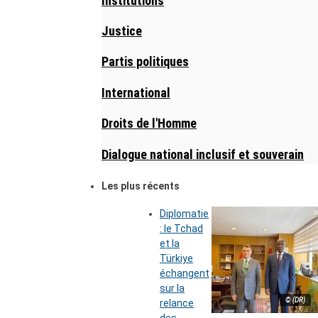
Institutions
Justice
Partis politiques
International
Droits de l'Homme
Dialogue national inclusif et souverain
Les plus récents
Diplomatie
: le Tchad
et la
Türkiye
échangent
sur la
© (DR)
relance