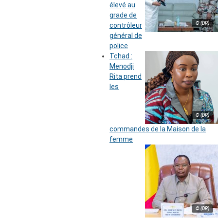
élevé au
grade de
© (DR)
contrôleur
général de
police
Tchad :
Menodji
Rita prend
les
© (DR)
commandes de la Maison de la
femme
© (DR)