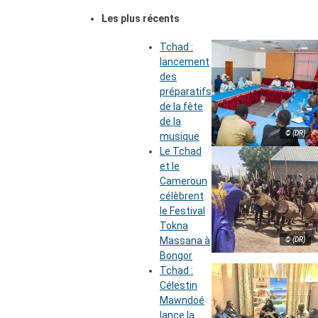
Les plus récents
Tchad :
lancement
des
préparatifs
de la fête
de la
© (DR)
musique
Le Tchad
et le
Cameroun
célèbrent
le Festival
Tokna
Massana à
© (DR)
Bongor
Tchad :
Célestin
Mawndoé
lance la