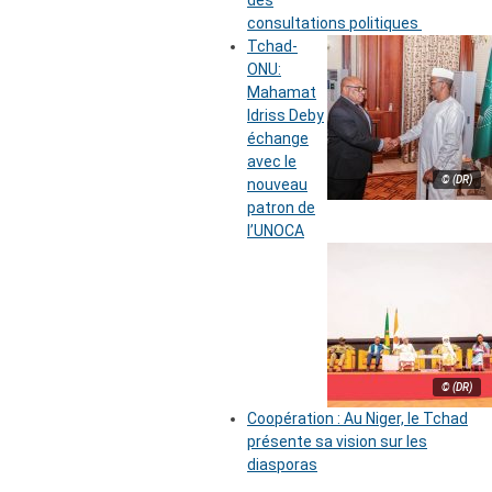
des
consultations politiques
Tchad-
ONU:
Mahamat
Idriss Deby
échange
avec le
© (DR)
nouveau
patron de
l’UNOCA
© (DR)
Coopération : Au Niger, le Tchad
présente sa vision sur les
diasporas