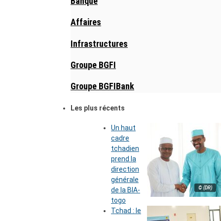
Banque
Affaires
Infrastructures
Groupe BGFI
Groupe BGFIBank
Les plus récents
Un haut
cadre
tchadien
prend la
direction
générale
© (DR)
de la BIA-
togo
Tchad : le