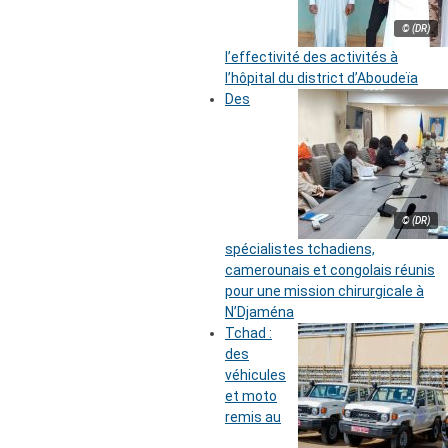
© (DR)
l’effectivité des activités à
l’hôpital du district d’Aboudeïa
Des
© (DR)
spécialistes tchadiens,
camerounais et congolais réunis
pour une mission chirurgicale à
N’Djaména
Tchad :
des
véhicules
et moto
remis au