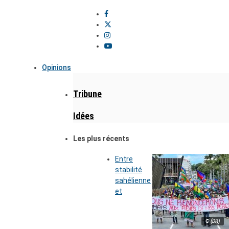
Opinions
Tribune
Idées
Les plus récents
Entre
stabilité
sahélienne
et
© (DR)