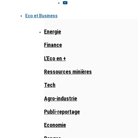
Eco et Business
Energie
Finance
L'Eco en +
Ressources minières
Tech
Agro-industrie
Publi-reportage
Economie