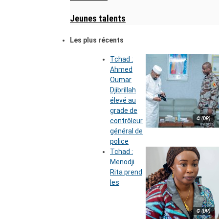
Jeunes talents
Les plus récents
Tchad :
Ahmed
Oumar
Djibrillah
élevé au
grade de
© (DR)
contrôleur
général de
police
Tchad :
Menodji
Rita prend
les
© (DR)