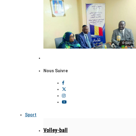
© (DR)
Nous Suivre
Sport
Volley-ball