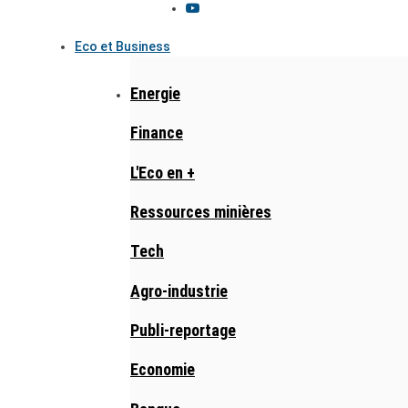
Eco et Business
Energie
Finance
L'Eco en +
Ressources minières
Tech
Agro-industrie
Publi-reportage
Economie