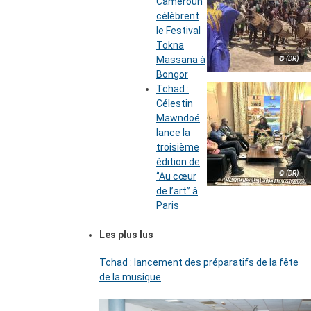
Cameroun
célèbrent
le Festival
Tokna
Massana à
© (DR)
Bongor
Tchad :
Célestin
Mawndoé
lance la
troisième
édition de
© (DR)
‘’Au cœur
de l’art’’ à
Paris
Les plus lus
Tchad : lancement des préparatifs de la fête
de la musique