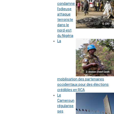
condamne
l’odieuse
attaque
terroriste
© (DR)
dans le
nord-est
du Nigéria
La
© Ibrahim Shérif Senth
mobilisation des partenaires
occidentaux pour des élections
crédibles en RCA
Le
Cameroun
régularise
ses