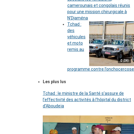
camerounais et congolais réunis
pour une mission chirurgicale à
N’Djaména
Tchad :
des
véhicules
et moto
remis au
© (DR)
programme contre l’onchocercose
Les plus lus
Tchad : le ministre de la Santé s’assure de
l’effectivité des activités à l’hôpital du district
d’Aboudeïa