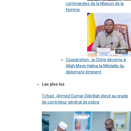
commandes de la Maison de la
femme
© (DR)
Coopération : la Chine décerne à
Allah Maye Halina la Médaille du
diplomate éminent
Les plus lus
Tchad : Ahmed Oumar Djibrillah élevé au grade
de contrôleur général de police