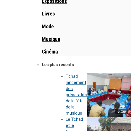
Expositions
Livres
Mode
Musique
Cinéma
Les plus récents
Tchad :
lancement
des
préparatifs
de la fête
de la
© (DR)
musique
Le Tchad
et le