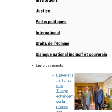
Institutions
Justice
Partis politiques
International
Droits de l'Homme
Dialogue national inclusif et souverain
Les plus récents
Diplomatie
: le Tchad
et la
Türkiye
échangent
sur la
© (DR)
relance