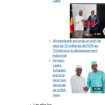
Caire
© (DR)
Afreximbank accorde un prêt de
plus de 72 milliards de FCFA au
Tchad pour le développement
industriel
Un haut
cadre
tchadien
prend la
direction
générale
© (DR)
de la BIA-
togo
Les plus lus