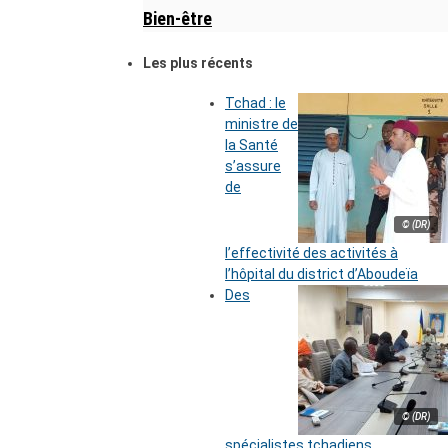
Bien-être
Les plus récents
Tchad : le
ministre de
la Santé
s’assure
de
© (DR)
l’effectivité des activités à
l’hôpital du district d’Aboudeïa
Des
© (DR)
spécialistes tchadiens,