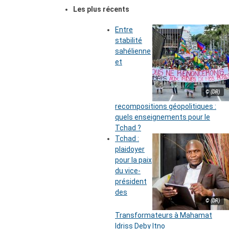
Les plus récents
Entre
stabilité
sahélienne
et
© (DR)
recompositions géopolitiques :
quels enseignements pour le
Tchad ?
Tchad :
plaidoyer
pour la paix
du vice-
président
des
© (DR)
Transformateurs à Mahamat
Idriss Deby Itno