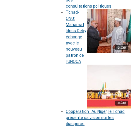
des
consultations politiques
Tchad-
ONU:
Mahamat
Idriss Deby
échange
avec le
© (DR)
nouveau
patron de
l’UNOCA
© (DR)
Coopération : Au Niger, le Tchad
présente sa vision sur les
diasporas