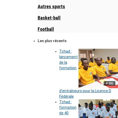
Autres sports
Basket-ball
Football
Les plus récents
Tchad :
lancement
de la
formation
© (DR)
d’entraîneurs pour la Licence D
Fédérale
Tchad :
formation
de 40