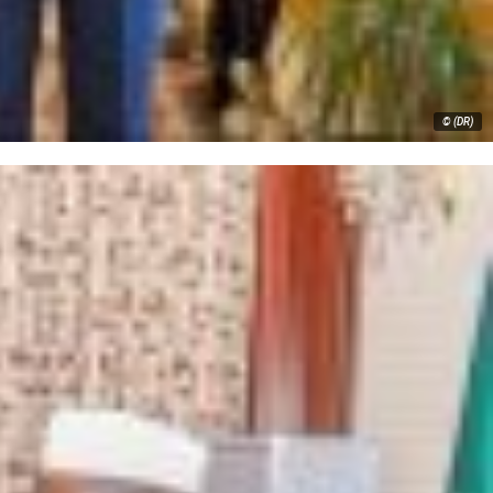
© (DR)