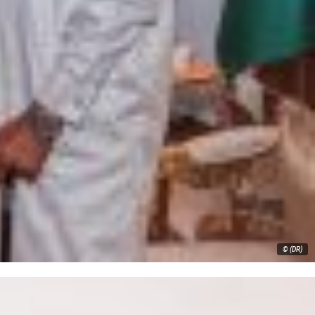
© (DR)