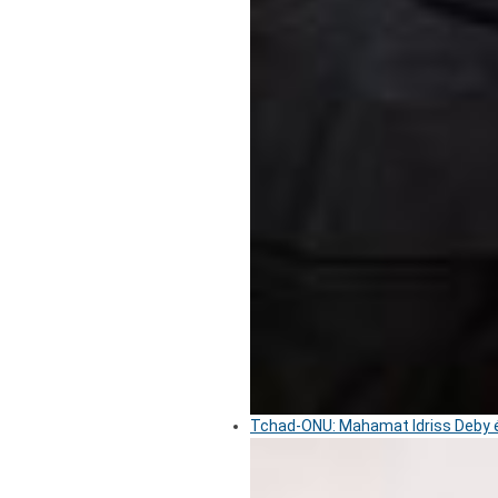
Tchad-ONU: Mahamat Idriss Deby é