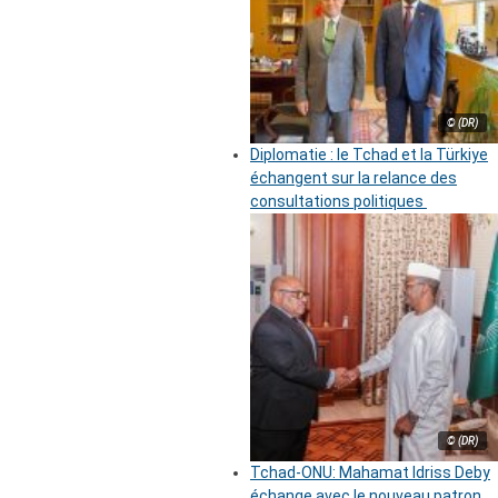
© (DR)
Diplomatie : le Tchad et la Türkiye
échangent sur la relance des
consultations politiques
© (DR)
Tchad-ONU: Mahamat Idriss Deby
échange avec le nouveau patron