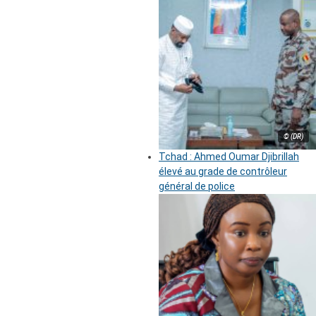
© (DR)
Tchad : Ahmed Oumar Djibrillah
élevé au grade de contrôleur
général de police