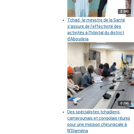
© (DR)
Tchad : le ministre de la Santé
s’assure de l’effectivité des
activités à l’hôpital du district
d’Aboudeïa
© (DR)
Des spécialistes tchadiens,
camerounais et congolais réunis
pour une mission chirurgicale à
N’Djaména