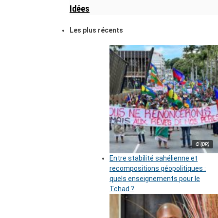
Idées
Les plus récents
© (DR)
Entre stabilité sahélienne et
recompositions géopolitiques :
quels enseignements pour le
Tchad ?