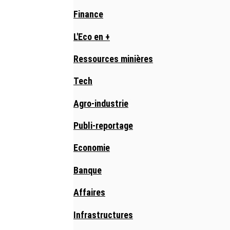
Finance
L'Eco en +
Ressources minières
Tech
Agro-industrie
Publi-reportage
Economie
Banque
Affaires
Infrastructures