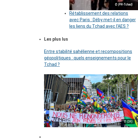
© (PR-Tchad)
Rétablissement des relations
avec Paris : Déby met-il en danger
les liens du Tchad avec l’AES ?
Les plus lus
Entre stabilité sahélienne et recompositions
géopolitiques : quels enseignements pour le
Tchad ?
© (DR)