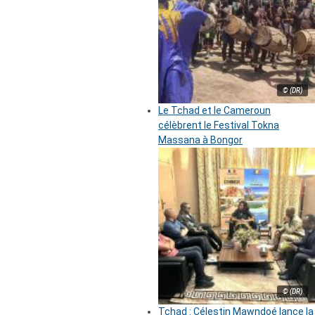
© (DR)
Le Tchad et le Cameroun
célèbrent le Festival Tokna
Massana à Bongor
© (DR)
Tchad : Célestin Mawndoé lance la