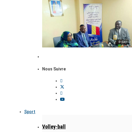
© (DR)
Nous Suivre
Sport
Volley-ball