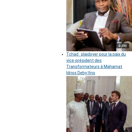
© (DR)
Tchad : plaidoyer pour la paix du
vice-président des
Transformateurs à Mahamat
Idriss Deby Itno