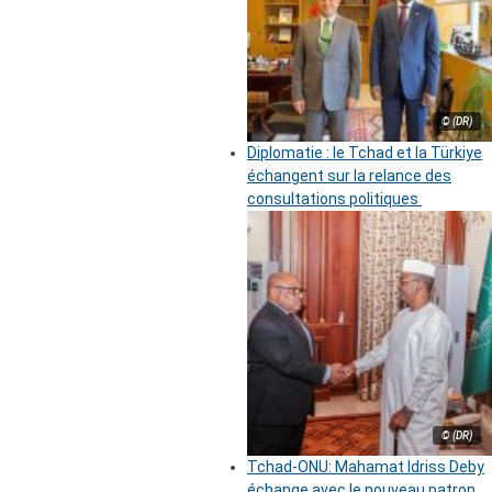
© (DR)
Diplomatie : le Tchad et la Türkiye
échangent sur la relance des
consultations politiques
© (DR)
Tchad-ONU: Mahamat Idriss Deby
échange avec le nouveau patron