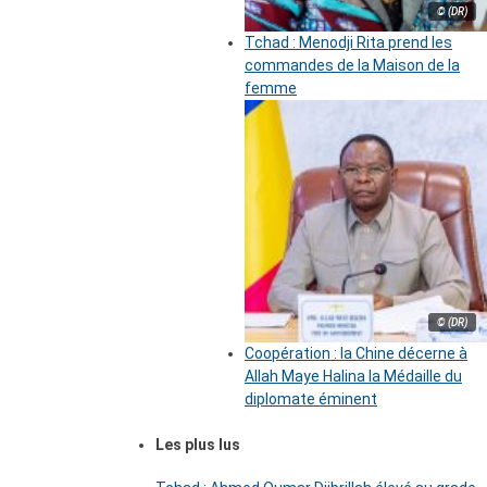
© (DR)
Tchad : Menodji Rita prend les
commandes de la Maison de la
femme
© (DR)
Coopération : la Chine décerne à
Allah Maye Halina la Médaille du
diplomate éminent
Les plus lus