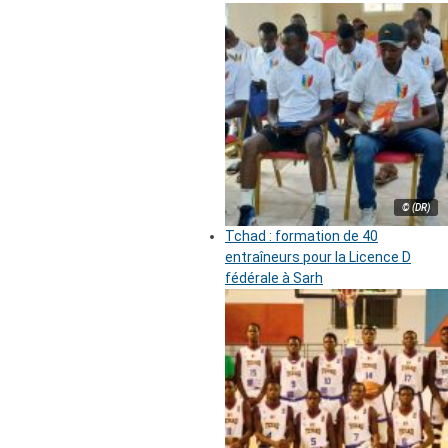
© (DR)
Tchad : formation de 40
entraîneurs pour la Licence D
fédérale à Sarh