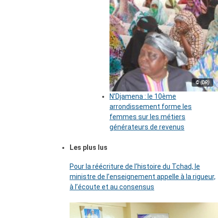
© (DR)
N’Djamena : le 10ème
arrondissement forme les
femmes sur les métiers
générateurs de revenus
Les plus lus
Pour la réécriture de l’histoire du Tchad, le
ministre de l’enseignement appelle à la rigueur,
à l’écoute et au consensus