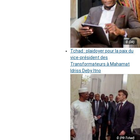
© (DR)
Tchad : plaidoyer pour la paix du
vice-président des
Transformateurs à Mahamat
Idriss Deby Itno
© (PR-Tchad)