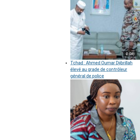
© (DR)
Tchad : Ahmed Oumar Djibrillah
élevé au grade de contrôleur
général de police