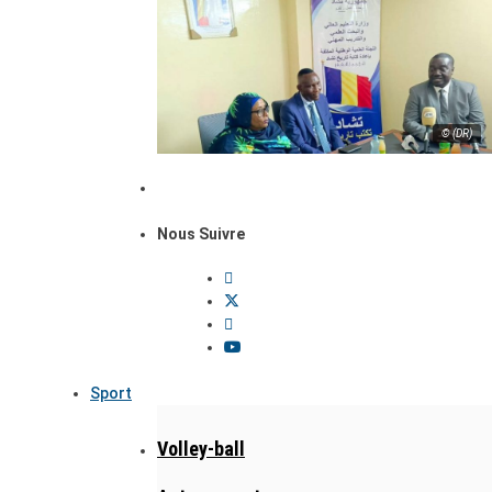
© (DR)
Nous Suivre
Sport
Volley-ball