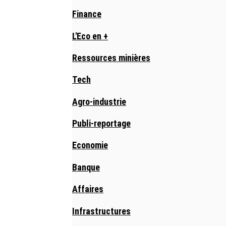
Finance
L'Eco en +
Ressources minières
Tech
Agro-industrie
Publi-reportage
Economie
Banque
Affaires
Infrastructures