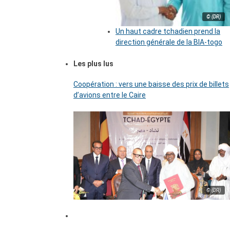
© (DR)
Un haut cadre tchadien prend la
direction générale de la BIA-togo
Les plus lus
Coopération : vers une baisse des prix de billets
d’avions entre le Caire
© (DR)