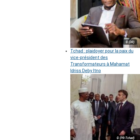
© (DR)
Tchad : plaidoyer pour la paix du
vice-président des
Transformateurs à Mahamat
Idriss Deby Itno
© (PR-Tchad)