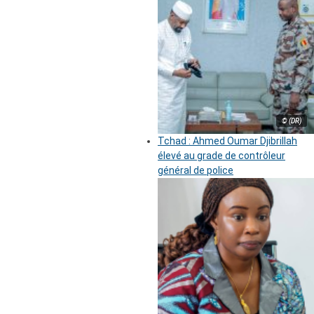
© (DR)
Tchad : Ahmed Oumar Djibrillah
élevé au grade de contrôleur
général de police