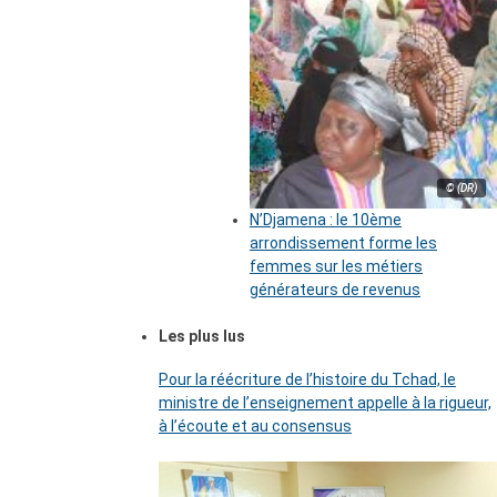
© (DR)
N’Djamena : le 10ème
arrondissement forme les
femmes sur les métiers
générateurs de revenus
Les plus lus
Pour la réécriture de l’histoire du Tchad, le
ministre de l’enseignement appelle à la rigueur,
à l’écoute et au consensus