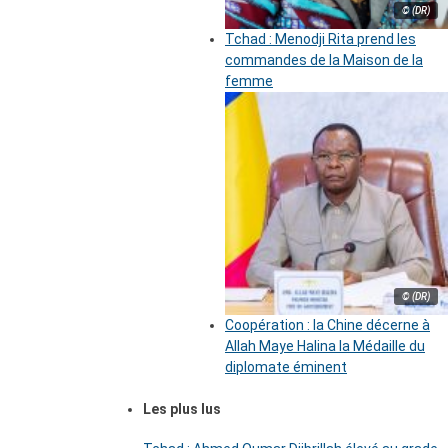
© (DR)
Tchad : Menodji Rita prend les
commandes de la Maison de la
femme
© (DR)
Coopération : la Chine décerne à
Allah Maye Halina la Médaille du
diplomate éminent
Les plus lus