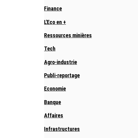
Finance
L'Eco en +
Ressources minières
Tech
Agro-industrie
Publi-reportage
Economie
Banque
Affaires
Infrastructures