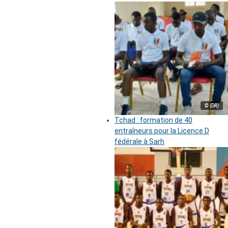
© (DR)
Tchad : formation de 40
entraîneurs pour la Licence D
fédérale à Sarh