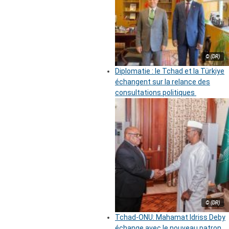
© (DR)
Diplomatie : le Tchad et la Türkiye
échangent sur la relance des
consultations politiques
© (DR)
Tchad-ONU: Mahamat Idriss Deby
échange avec le nouveau patron