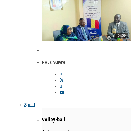
© (DR)
Nous Suivre
Sport
Volley-ball