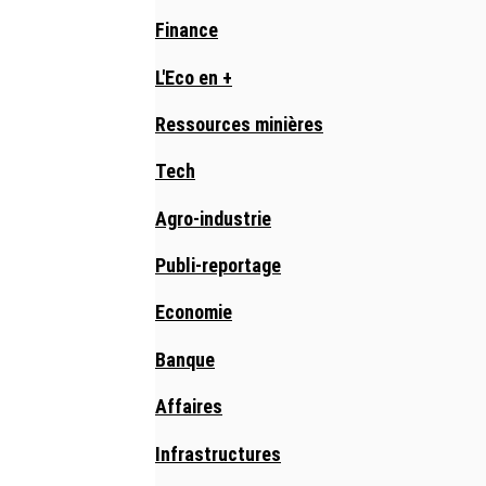
Finance
L'Eco en +
Ressources minières
Tech
Agro-industrie
Publi-reportage
Economie
Banque
Affaires
Infrastructures