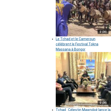
© (DR)
Le Tchad et le Cameroun
célèbrent le Festival Tokna
Massana à Bongor
© (DR)
Tchad : Célestin Mawndoé lance la