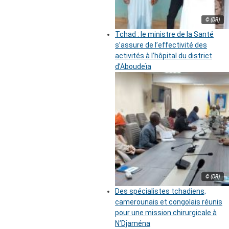
© (DR)
Tchad : le ministre de la Santé
s’assure de l’effectivité des
activités à l’hôpital du district
d’Aboudeïa
© (DR)
Des spécialistes tchadiens,
camerounais et congolais réunis
pour une mission chirurgicale à
N’Djaména