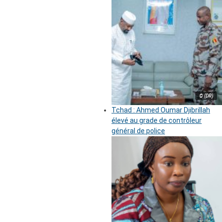
© (DR)
Tchad : Ahmed Oumar Djibrillah
élevé au grade de contrôleur
général de police