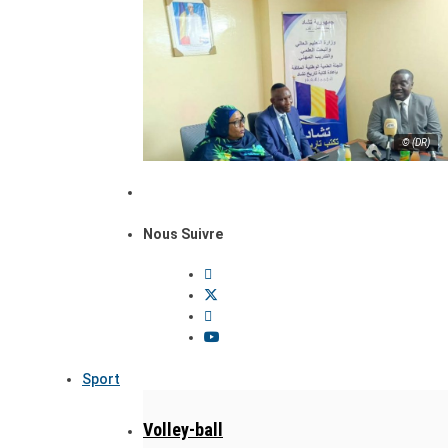
© (DR)
Nous Suivre
Sport
Volley-ball