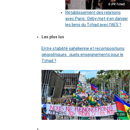
© (PR-Tchad)
Rétablissement des relations
avec Paris : Déby met-il en danger
les liens du Tchad avec l’AES ?
Les plus lus
Entre stabilité sahélienne et recompositions
géopolitiques : quels enseignements pour le
Tchad ?
© (DR)