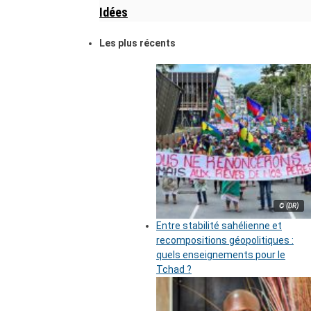
Idées
Les plus récents
© (DR)
Entre stabilité sahélienne et
recompositions géopolitiques :
quels enseignements pour le
Tchad ?