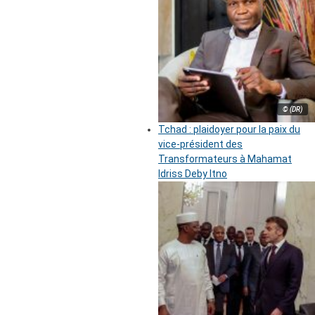
© (DR)
Tchad : plaidoyer pour la paix du
vice-président des
Transformateurs à Mahamat
Idriss Deby Itno