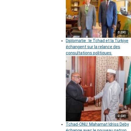
© (DR)
Diplomatie : le Tchad et la Türkiye
échangent sur la relance des
consultations politiques
© (DR)
Tchad-ONU: Mahamat Idriss Deby
échange avec le nouveau patron