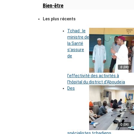
Bien-être
Les plus récents
Tchad : le
ministre de
la Santé
s’assure
de
© (DR)
l’effectivité des activités à
l’hôpital du district d’Aboudeïa
Des
© (DR)
spécialistes tchadiens,