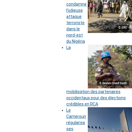
condamne
l’odieuse
attaque
terroriste
© (DR)
dans le
nord-est
du Nigéria
La
© Ibrahim Shérif Senth
mobilisation des partenaires
occidentaux pour des élections
crédibles en RCA
Le
Cameroun
régularise
ses