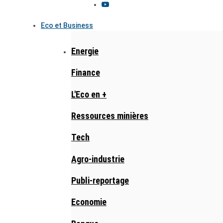
Eco et Business
Energie
Finance
L'Eco en +
Ressources minières
Tech
Agro-industrie
Publi-reportage
Economie