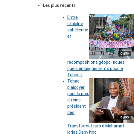
Les plus récents
Entre
stabilité
sahélienne
et
© (DR)
recompositions géopolitiques :
quels enseignements pour le
Tchad ?
Tchad :
plaidoyer
pour la paix
du vice-
président
des
© (DR)
Transformateurs à Mahamat
Idriss Deby Itno