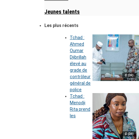
Jeunes talents
Les plus récents
Tchad :
Ahmed
Oumar
Djibrillah
élevé au
grade de
© (DR)
contrôleur
général de
police
Tchad :
Menodji
Rita prend
les
© (DR)