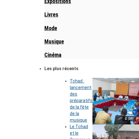
Expositions
Livres
Mode
Musique
Cinéma
Les plus récents
Tchad :
lancement
des
préparatifs
de la fête
de la
© (DR)
musique
Le Tchad
et le