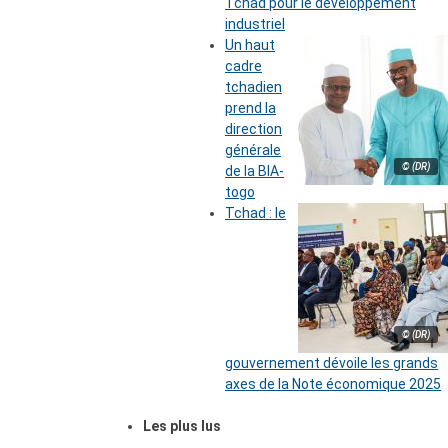
Tchad pour le développement
industriel
Un haut
cadre
tchadien
prend la
direction
générale
© (DR)
de la BIA-
togo
Tchad : le
© (DR)
gouvernement dévoile les grands
axes de la Note économique 2025
Les plus lus