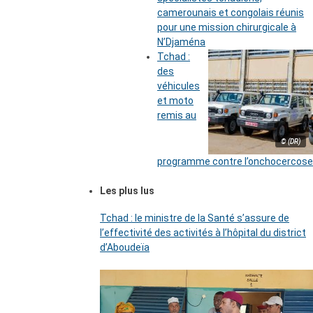
camerounais et congolais réunis
pour une mission chirurgicale à
N’Djaména
Tchad :
des
véhicules
et moto
remis au
© (DR)
programme contre l’onchocercose
Les plus lus
Tchad : le ministre de la Santé s’assure de
l’effectivité des activités à l’hôpital du district
d’Aboudeïa