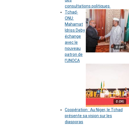
des
consultations politiques
Tchad-
ONU:
Mahamat
Idriss Deby
échange
avec le
© (DR)
nouveau
patron de
l’UNOCA
© (DR)
Coopération : Au Niger, le Tchad
présente sa vision sur les
diasporas