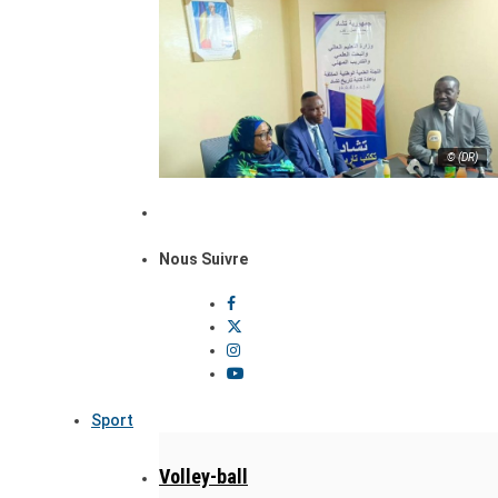
© (DR)
Nous Suivre
Sport
Volley-ball