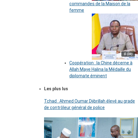
commandes de la Maison de la
femme
© (DR)
Coopération : la Chine décerne à
Allah Maye Halina la Médaille du
diplomate éminent
Les plus lus
Tchad : Ahmed Oumar Djibrillah élevé au grade
de contrôleur général de police