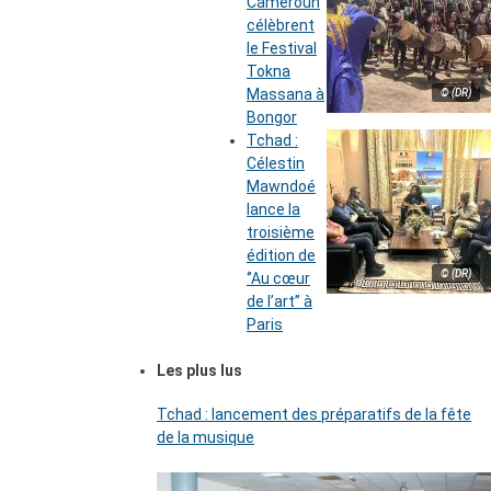
Cameroun
célèbrent
le Festival
Tokna
Massana à
© (DR)
Bongor
Tchad :
Célestin
Mawndoé
lance la
troisième
édition de
© (DR)
‘’Au cœur
de l’art’’ à
Paris
Les plus lus
Tchad : lancement des préparatifs de la fête
de la musique