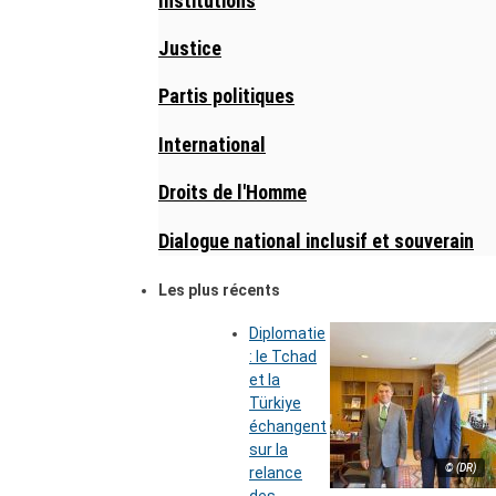
Institutions
Justice
Partis politiques
International
Droits de l'Homme
Dialogue national inclusif et souverain
Les plus récents
Diplomatie
: le Tchad
et la
Türkiye
échangent
sur la
© (DR)
relance