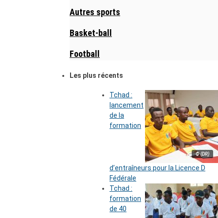
Autres sports
Basket-ball
Football
Les plus récents
Tchad :
lancement
de la
formation
© (DR)
d’entraîneurs pour la Licence D
Fédérale
Tchad :
formation
de 40