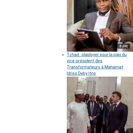
© (DR)
Tchad : plaidoyer pour la paix du
vice-président des
Transformateurs à Mahamat
Idriss Deby Itno