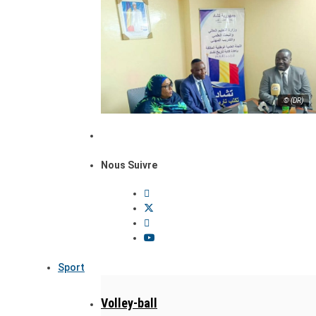
© (DR)
Nous Suivre
Sport
Volley-ball