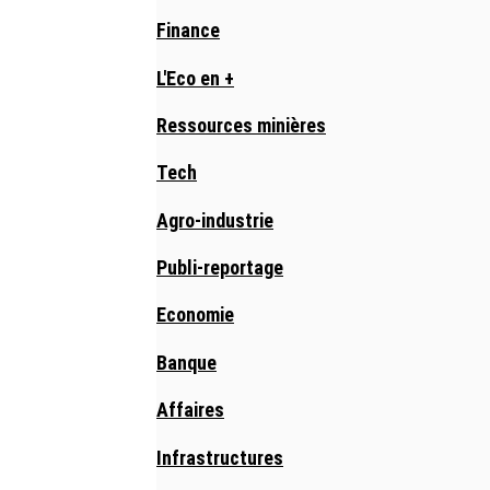
Finance
L'Eco en +
Ressources minières
Tech
Agro-industrie
Publi-reportage
Economie
Banque
Affaires
Infrastructures