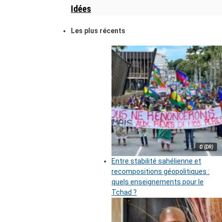
Idées
Les plus récents
© (DR)
Entre stabilité sahélienne et
recompositions géopolitiques :
quels enseignements pour le
Tchad ?