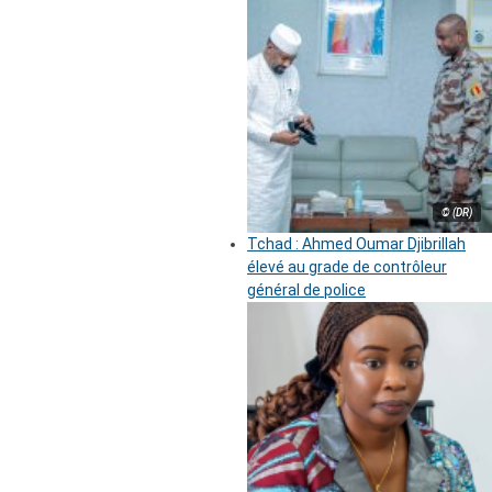
© (DR)
Tchad : Ahmed Oumar Djibrillah
élevé au grade de contrôleur
général de police