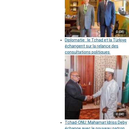
© (DR)
Diplomatie : le Tchad et la Türkiye
échangent sur la relance des
consultations politiques
© (DR)
Tchad-ONU: Mahamat Idriss Deby
échange avec le nouveau patron