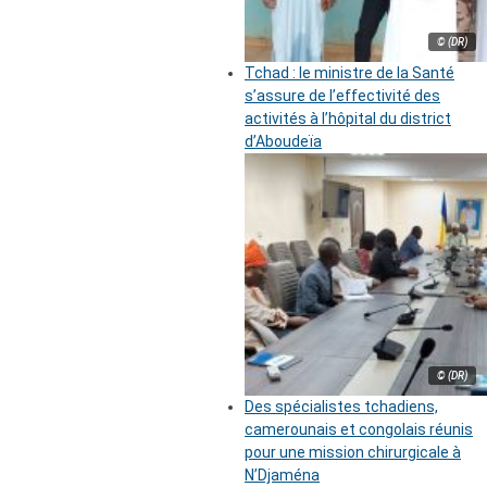
© (DR)
Tchad : le ministre de la Santé
s’assure de l’effectivité des
activités à l’hôpital du district
d’Aboudeïa
© (DR)
Des spécialistes tchadiens,
camerounais et congolais réunis
pour une mission chirurgicale à
N’Djaména