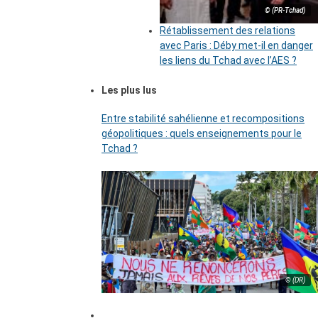
© (PR-Tchad)
Rétablissement des relations
avec Paris : Déby met-il en danger
les liens du Tchad avec l’AES ?
Les plus lus
Entre stabilité sahélienne et recompositions
géopolitiques : quels enseignements pour le
Tchad ?
© (DR)