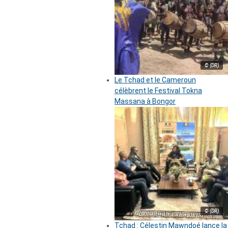
© (DR)
Le Tchad et le Cameroun
célèbrent le Festival Tokna
Massana à Bongor
© (DR)
Tchad : Célestin Mawndoé lance la