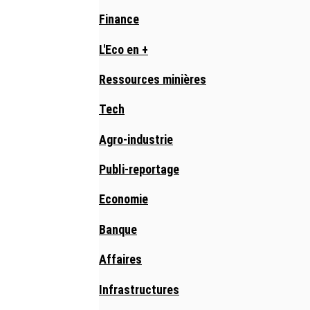
Finance
L'Eco en +
Ressources minières
Tech
Agro-industrie
Publi-reportage
Economie
Banque
Affaires
Infrastructures