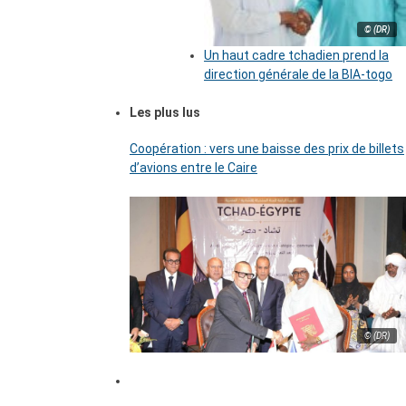
© (DR)
Un haut cadre tchadien prend la
direction générale de la BIA-togo
Les plus lus
Coopération : vers une baisse des prix de billets
d’avions entre le Caire
© (DR)