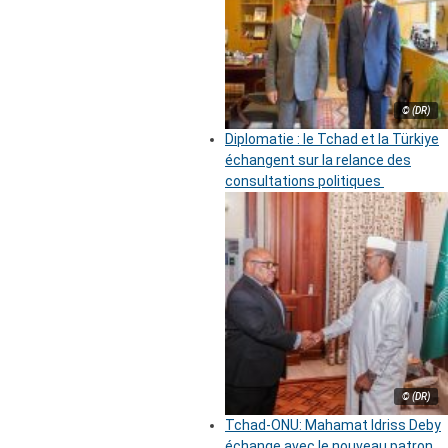
© (DR)
Diplomatie : le Tchad et la Türkiye
échangent sur la relance des
consultations politiques
© (DR)
Tchad-ONU: Mahamat Idriss Deby
échange avec le nouveau patron