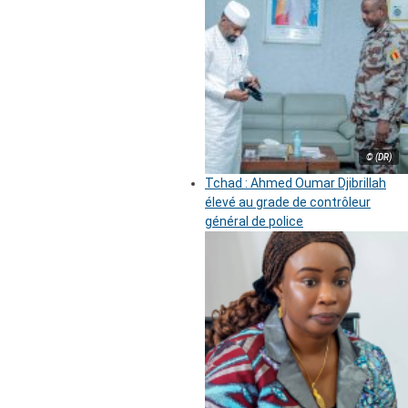
© (DR)
Tchad : Ahmed Oumar Djibrillah
élevé au grade de contrôleur
général de police