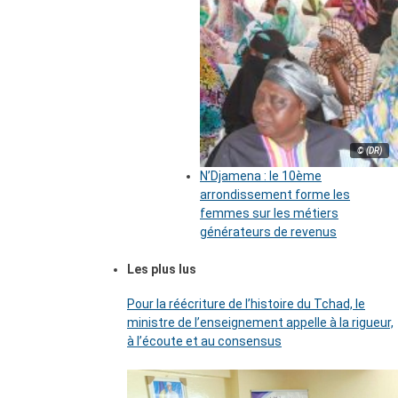
© (DR)
N’Djamena : le 10ème
arrondissement forme les
femmes sur les métiers
générateurs de revenus
Les plus lus
Pour la réécriture de l’histoire du Tchad, le
ministre de l’enseignement appelle à la rigueur,
à l’écoute et au consensus