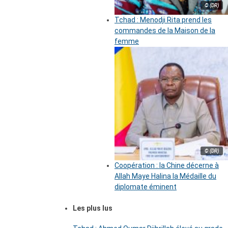
© (DR)
Tchad : Menodji Rita prend les
commandes de la Maison de la
femme
© (DR)
Coopération : la Chine décerne à
Allah Maye Halina la Médaille du
diplomate éminent
Les plus lus