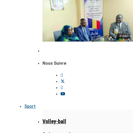
© (DR)
Nous Suivre
Sport
Volley-ball