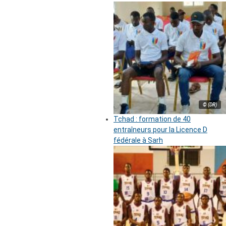
© (DR)
Tchad : formation de 40
entraîneurs pour la Licence D
fédérale à Sarh