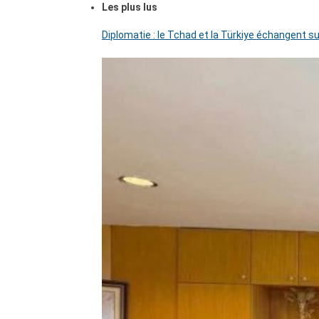
Les plus lus
Diplomatie : le Tchad et la Türkiye échangent su