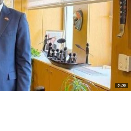
© (DR)