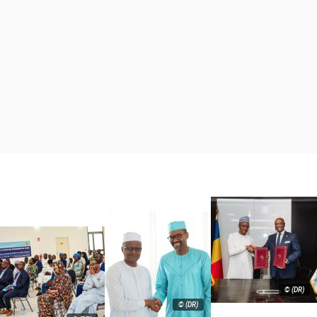
© (DR)
© (DR)