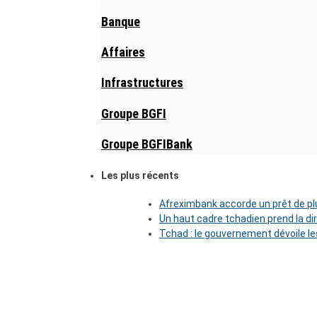
Banque
Affaires
Infrastructures
Groupe BGFI
Groupe BGFIBank
Les plus récents
Afreximbank accorde un prêt de plu
Un haut cadre tchadien prend la di
Tchad : le gouvernement dévoile l