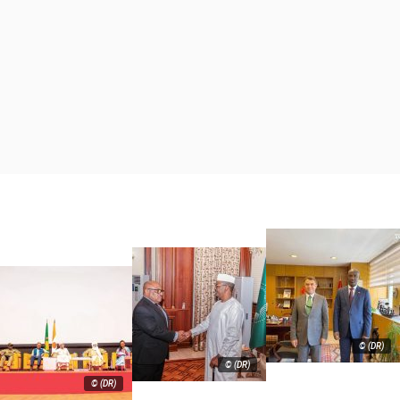
© (DR)
© (DR)
© (DR)