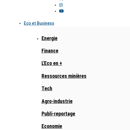
Eco et Business
Energie
Finance
L'Eco en +
Ressources minières
Tech
Agro-industrie
Publi-reportage
Economie