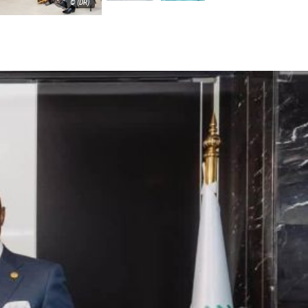
© (DR)