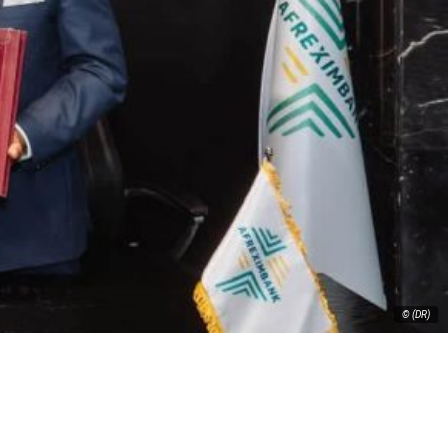
© (DR)