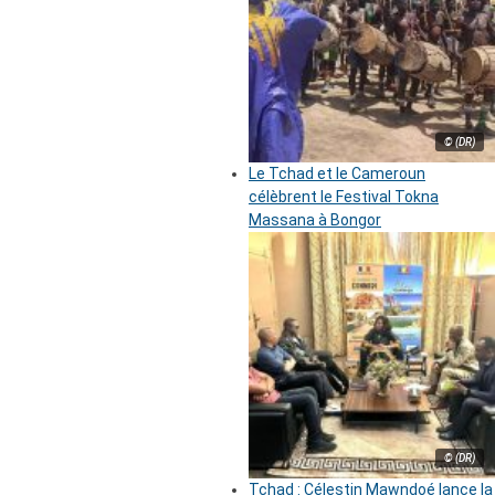
© (DR)
Le Tchad et le Cameroun
célèbrent le Festival Tokna
Massana à Bongor
© (DR)
Tchad : Célestin Mawndoé lance la