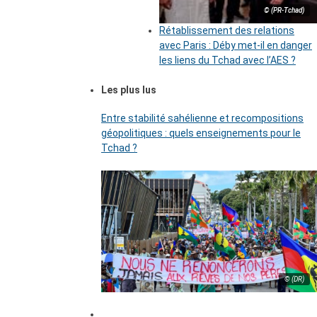
© (PR-Tchad)
Rétablissement des relations
avec Paris : Déby met-il en danger
les liens du Tchad avec l’AES ?
Les plus lus
Entre stabilité sahélienne et recompositions
géopolitiques : quels enseignements pour le
Tchad ?
© (DR)