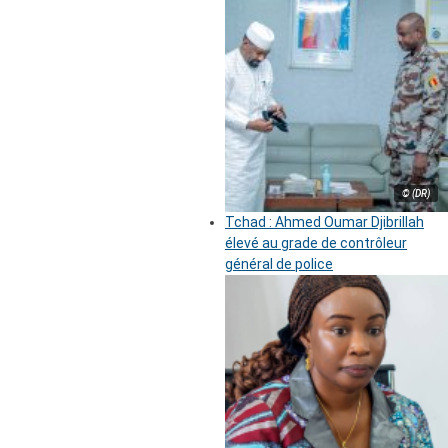
© (DR)
Tchad : Ahmed Oumar Djibrillah
élevé au grade de contrôleur
général de police