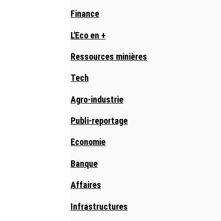
Finance
L'Eco en +
Ressources minières
Tech
Agro-industrie
Publi-reportage
Economie
Banque
Affaires
Infrastructures