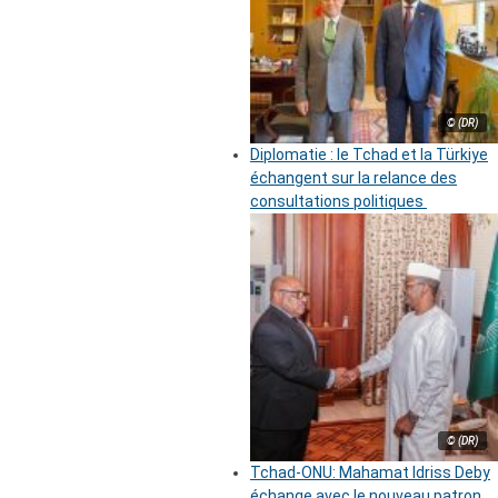
© (DR)
Diplomatie : le Tchad et la Türkiye
échangent sur la relance des
consultations politiques
© (DR)
Tchad-ONU: Mahamat Idriss Deby
échange avec le nouveau patron