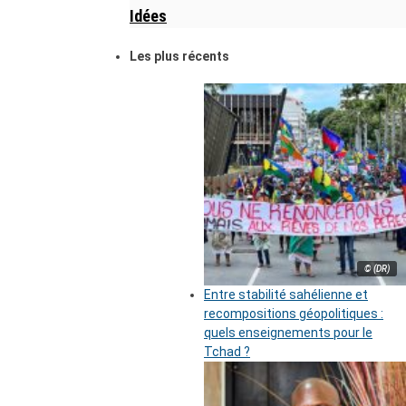
Idées
Les plus récents
© (DR)
Entre stabilité sahélienne et
recompositions géopolitiques :
quels enseignements pour le
Tchad ?