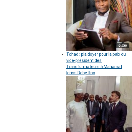
© (DR)
Tchad : plaidoyer pour la paix du
vice-président des
Transformateurs à Mahamat
Idriss Deby Itno