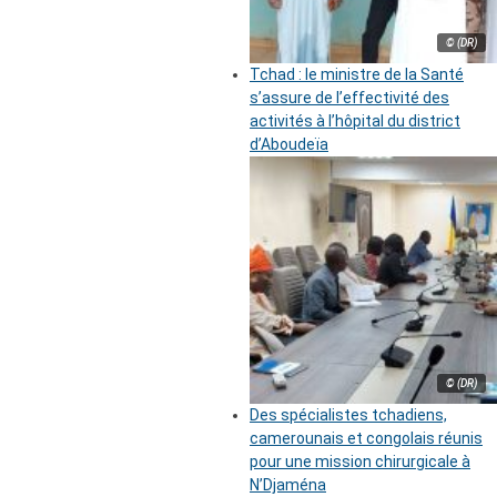
© (DR)
Tchad : le ministre de la Santé
s’assure de l’effectivité des
activités à l’hôpital du district
d’Aboudeïa
© (DR)
Des spécialistes tchadiens,
camerounais et congolais réunis
pour une mission chirurgicale à
N’Djaména