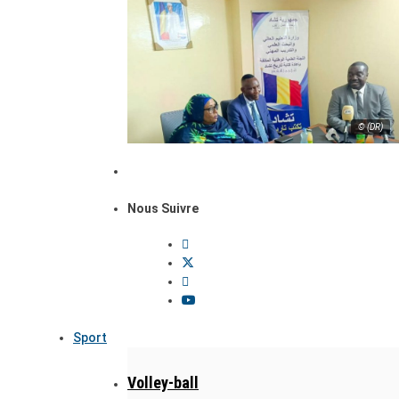
© (DR)
Nous Suivre
Sport
Volley-ball