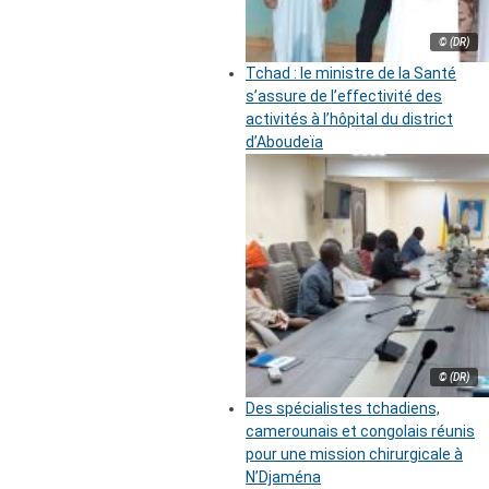
© (DR)
Tchad : le ministre de la Santé
s’assure de l’effectivité des
activités à l’hôpital du district
d’Aboudeïa
© (DR)
Des spécialistes tchadiens,
camerounais et congolais réunis
pour une mission chirurgicale à
N’Djaména