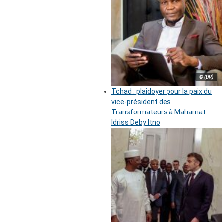
© (DR)
Tchad : plaidoyer pour la paix du
vice-président des
Transformateurs à Mahamat
Idriss Deby Itno