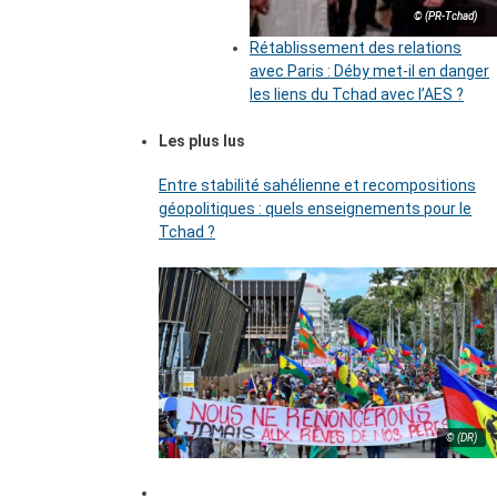
© (PR-Tchad)
Rétablissement des relations
avec Paris : Déby met-il en danger
les liens du Tchad avec l’AES ?
Les plus lus
Entre stabilité sahélienne et recompositions
géopolitiques : quels enseignements pour le
Tchad ?
© (DR)