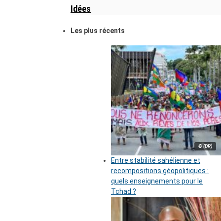
Idées
Les plus récents
© (DR)
Entre stabilité sahélienne et
recompositions géopolitiques :
quels enseignements pour le
Tchad ?