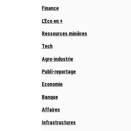
Finance
L'Eco en +
Ressources minières
Tech
Agro-industrie
Publi-reportage
Economie
Banque
Affaires
Infrastructures