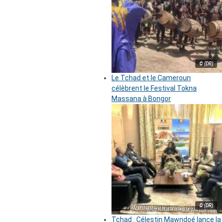
© (DR)
Le Tchad et le Cameroun
célèbrent le Festival Tokna
Massana à Bongor
© (DR)
Tchad : Célestin Mawndoé lance la