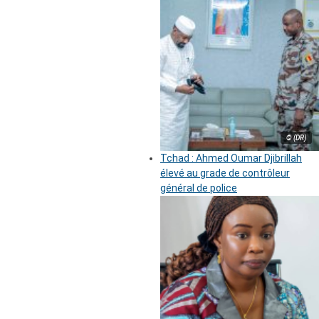
© (DR)
Tchad : Ahmed Oumar Djibrillah
élevé au grade de contrôleur
général de police