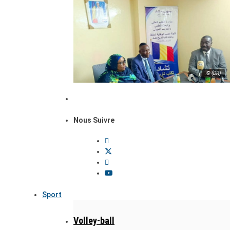
© (DR)
Nous Suivre
Sport
Volley-ball