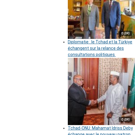
© (DR)
Diplomatie : le Tchad et la Türkiye
échangent sur la relance des
consultations politiques
© (DR)
Tchad-ONU: Mahamat Idriss Deby
échange avec le nouveau patron