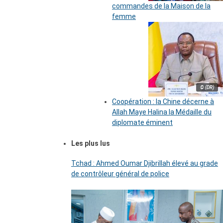
commandes de la Maison de la
femme
© (DR)
Coopération : la Chine décerne à
Allah Maye Halina la Médaille du
diplomate éminent
Les plus lus
Tchad : Ahmed Oumar Djibrillah élevé au grade
de contrôleur général de police