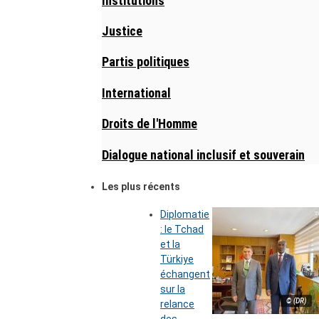
Institutions
Justice
Partis politiques
International
Droits de l'Homme
Dialogue national inclusif et souverain
Les plus récents
Diplomatie
: le Tchad
et la
Türkiye
échangent
sur la
© (DR)
relance