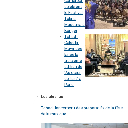
Cameroun
célèbrent
le Festival
Tokna
Massana à
© (DR)
Bongor
Tchad :
Célestin
Mawndoé
lance la
troisième
édition de
© (DR)
‘’Au cœur
de l’art’’ à
Paris
Les plus lus
Tchad : lancement des préparatifs de la fête
de la musique