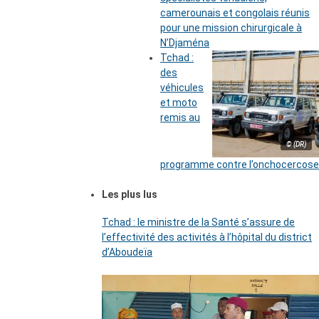
camerounais et congolais réunis
pour une mission chirurgicale à
N’Djaména
Tchad :
des
véhicules
et moto
remis au
© (DR)
programme contre l’onchocercose
Les plus lus
Tchad : le ministre de la Santé s’assure de
l’effectivité des activités à l’hôpital du district
d’Aboudeïa