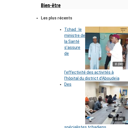
Bien-être
Les plus récents
Tchad : le
ministre de
la Santé
s’assure
de
© (DR)
l’effectivité des activités à
l’hôpital du district d’Aboudeïa
Des
© (DR)
spécialistes tchadiens,