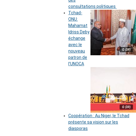
des
consultations politiques
Tchad-
ONU:
Mahamat
Idriss Deby
échange
avec le
© (DR)
nouveau
patron de
l’UNOCA
© (DR)
Coopération : Au Niger, le Tchad
présente sa vision sur les
diasporas