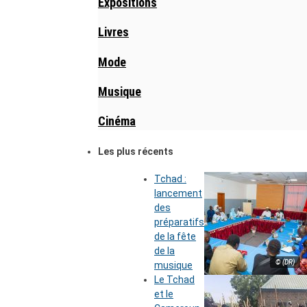
Expositions
Livres
Mode
Musique
Cinéma
Les plus récents
Tchad :
lancement
des
préparatifs
de la fête
de la
© (DR)
musique
Le Tchad
et le