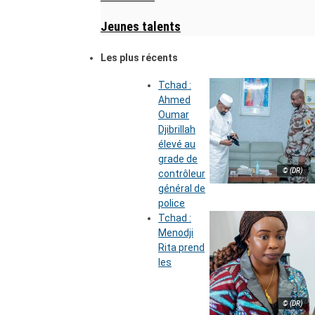
Jeunes talents
Les plus récents
Tchad :
Ahmed
Oumar
Djibrillah
élevé au
grade de
© (DR)
contrôleur
général de
police
Tchad :
Menodji
Rita prend
les
© (DR)