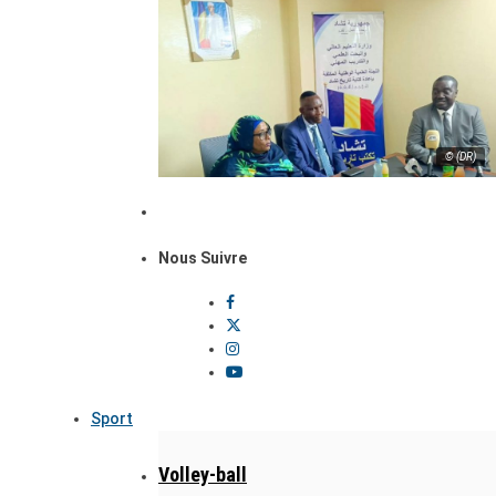
© (DR)
Nous Suivre
Sport
Volley-ball