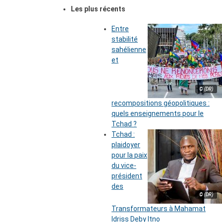
Les plus récents
Entre
stabilité
sahélienne
et
© (DR)
recompositions géopolitiques :
quels enseignements pour le
Tchad ?
Tchad :
plaidoyer
pour la paix
du vice-
président
des
© (DR)
Transformateurs à Mahamat
Idriss Deby Itno