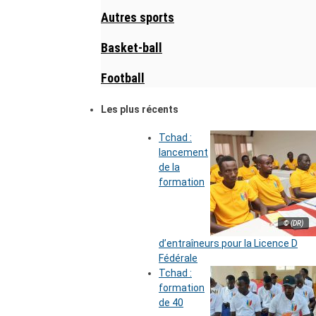
Autres sports
Basket-ball
Football
Les plus récents
Tchad :
lancement
de la
formation
© (DR)
d’entraîneurs pour la Licence D
Fédérale
Tchad :
formation
de 40