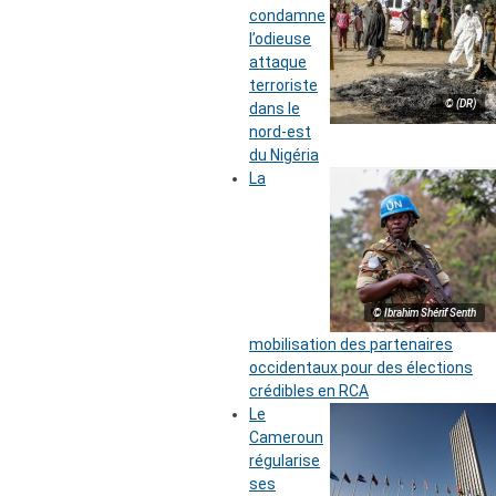
condamne
l’odieuse
attaque
terroriste
© (DR)
dans le
nord-est
du Nigéria
La
© Ibrahim Shérif Senth
mobilisation des partenaires
occidentaux pour des élections
crédibles en RCA
Le
Cameroun
régularise
ses