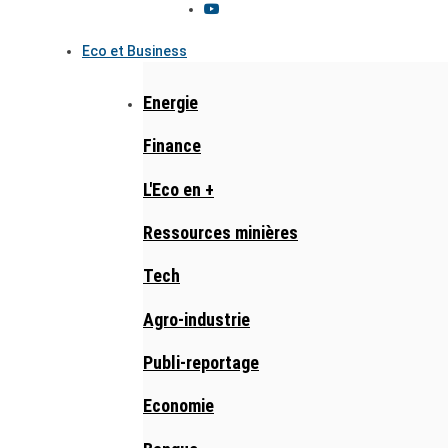
Eco et Business
Energie
Finance
L'Eco en +
Ressources minières
Tech
Agro-industrie
Publi-reportage
Economie