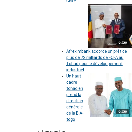
Caire
© (DR)
Afreximbank accorde un prêt de
plus de 72 milliards de FCFA au
Tchad pour le développement
industriel
Un haut
cadre
tchadien
prend la
direction
générale
© (DR)
de la BIA-
togo
Les plus lus