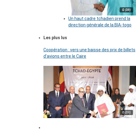
© (DR)
Un haut cadre tchadien prend la
direction générale de la BIA-togo
Les plus lus
Coopération : vers une baisse des prix de billets
d’avions entre le Caire
© (DR)