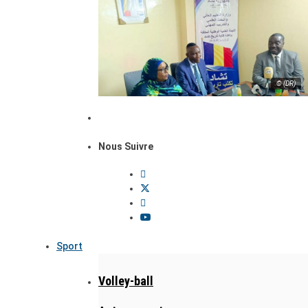
© (DR)
Nous Suivre
Sport
Volley-ball