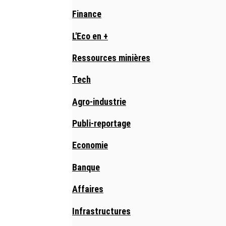
Finance
L'Eco en +
Ressources minières
Tech
Agro-industrie
Publi-reportage
Economie
Banque
Affaires
Infrastructures