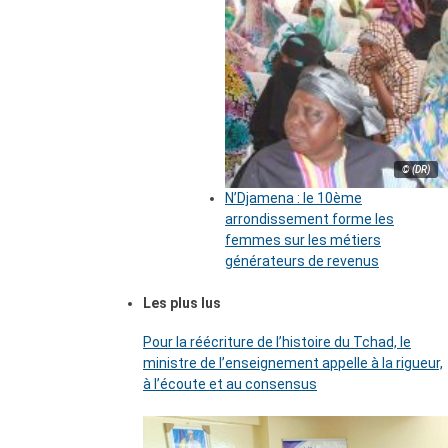
© (DR)
N’Djamena : le 10ème
arrondissement forme les
femmes sur les métiers
générateurs de revenus
Les plus lus
Pour la réécriture de l’histoire du Tchad, le
ministre de l’enseignement appelle à la rigueur,
à l’écoute et au consensus