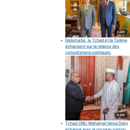
© (DR)
Diplomatie : le Tchad et la Türkiye
échangent sur la relance des
consultations politiques
© (DR)
Tchad-ONU: Mahamat Idriss Deby
échange avec le nouveau patron