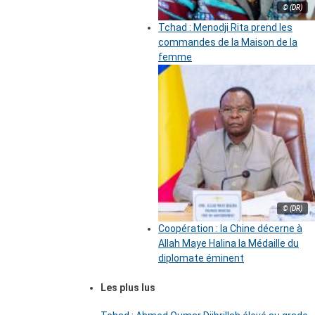
© (DR)
Tchad : Menodji Rita prend les
commandes de la Maison de la
femme
© (DR)
Coopération : la Chine décerne à
Allah Maye Halina la Médaille du
diplomate éminent
Les plus lus