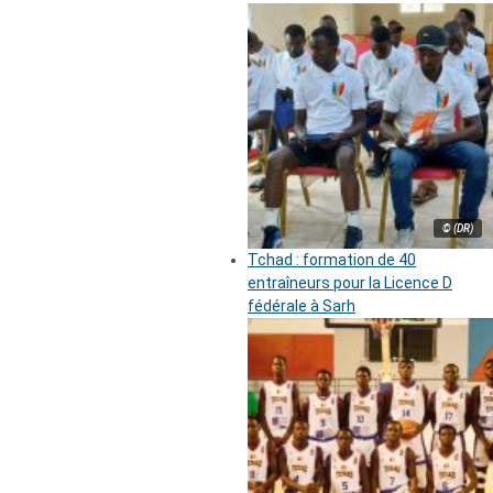
© (DR)
Tchad : formation de 40
entraîneurs pour la Licence D
fédérale à Sarh