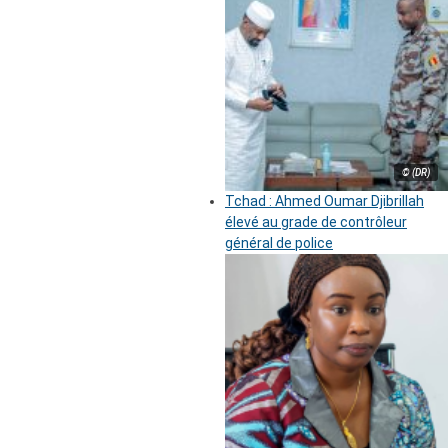
© (DR)
Tchad : Ahmed Oumar Djibrillah
élevé au grade de contrôleur
général de police