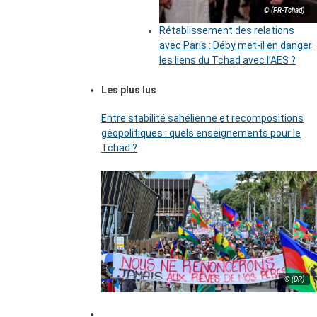
© (PR-Tchad)
Rétablissement des relations
avec Paris : Déby met-il en danger
les liens du Tchad avec l’AES ?
Les plus lus
Entre stabilité sahélienne et recompositions
géopolitiques : quels enseignements pour le
Tchad ?
© (DR)