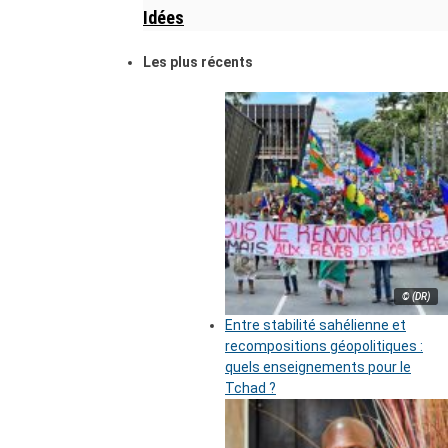
Idées
Les plus récents
© (DR)
Entre stabilité sahélienne et
recompositions géopolitiques :
quels enseignements pour le
Tchad ?