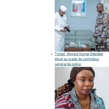
© (DR)
Tchad : Ahmed Oumar Djibrillah
élevé au grade de contrôleur
général de police