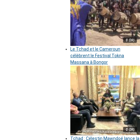
© (DR)
Le Tchad et le Cameroun
célèbrent le Festival Tokna
Massana à Bongor
© (DR)
Tchad : Célestin Mawndoé lance la