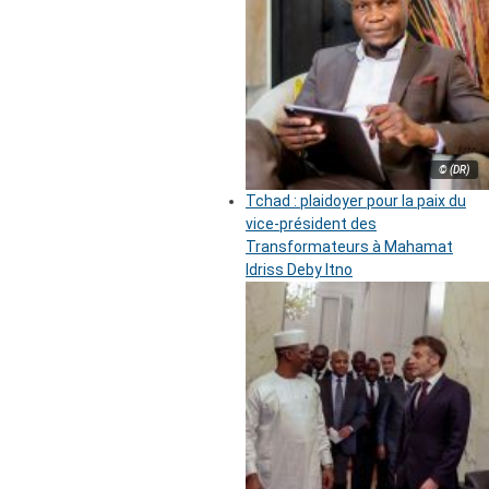
© (DR)
Tchad : plaidoyer pour la paix du
vice-président des
Transformateurs à Mahamat
Idriss Deby Itno