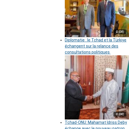
© (DR)
Diplomatie : le Tchad et la Türkiye
échangent sur la relance des
consultations politiques
© (DR)
Tchad-ONU: Mahamat Idriss Deby
échange avec le nouveau patron