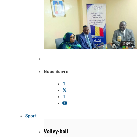
© (DR)
Nous Suivre
Sport
Volley-ball