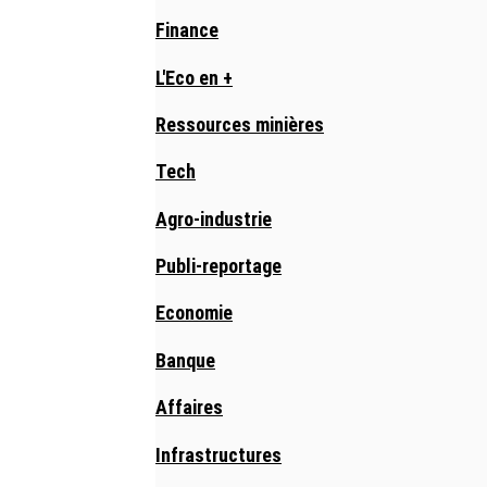
Finance
L'Eco en +
Ressources minières
Tech
Agro-industrie
Publi-reportage
Economie
Banque
Affaires
Infrastructures