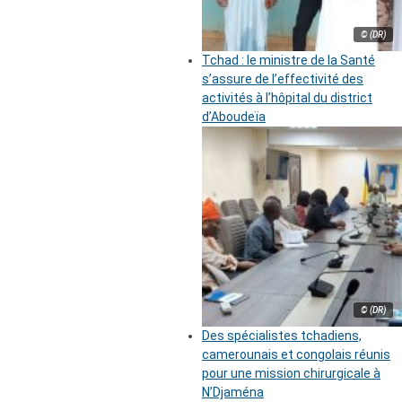
© (DR)
Tchad : le ministre de la Santé
s’assure de l’effectivité des
activités à l’hôpital du district
d’Aboudeïa
© (DR)
Des spécialistes tchadiens,
camerounais et congolais réunis
pour une mission chirurgicale à
N’Djaména