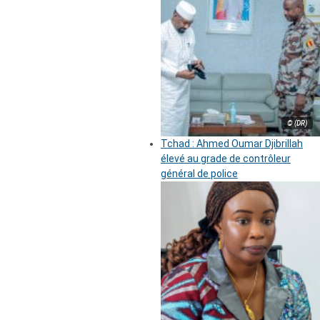
© (DR)
Tchad : Ahmed Oumar Djibrillah
élevé au grade de contrôleur
général de police