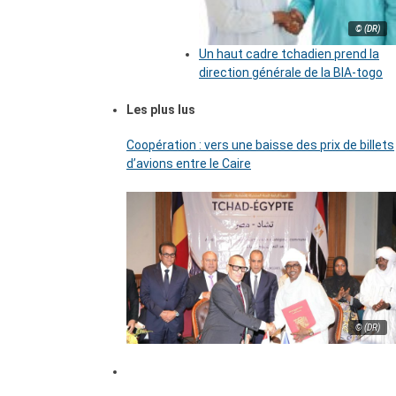
© (DR)
Un haut cadre tchadien prend la
direction générale de la BIA-togo
Les plus lus
Coopération : vers une baisse des prix de billets
d’avions entre le Caire
© (DR)