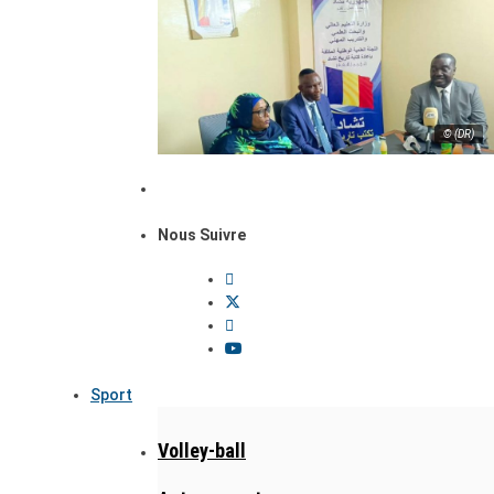
© (DR)
Nous Suivre
Sport
Volley-ball