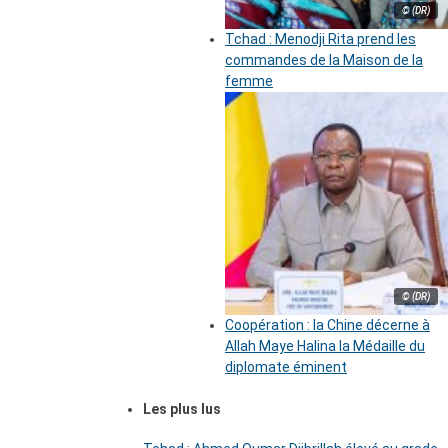
© (DR)
Tchad : Menodji Rita prend les
commandes de la Maison de la
femme
© (DR)
Coopération : la Chine décerne à
Allah Maye Halina la Médaille du
diplomate éminent
Les plus lus