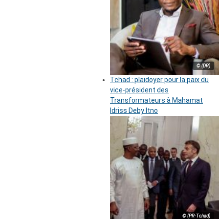
© (DR)
Tchad : plaidoyer pour la paix du
vice-président des
Transformateurs à Mahamat
Idriss Deby Itno
© (PR-Tchad)