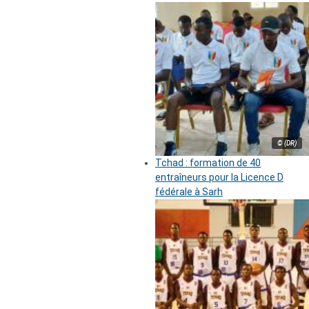
© (DR)
Tchad : formation de 40
entraîneurs pour la Licence D
fédérale à Sarh