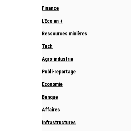
Finance
L'Eco en +
Ressources minières
Tech
Agro-industrie
Publi-reportage
Economie
Banque
Affaires
Infrastructures