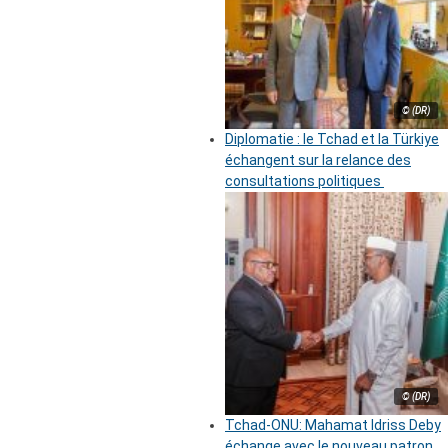
© (DR)
Diplomatie : le Tchad et la Türkiye
échangent sur la relance des
consultations politiques
© (DR)
Tchad-ONU: Mahamat Idriss Deby
échange avec le nouveau patron