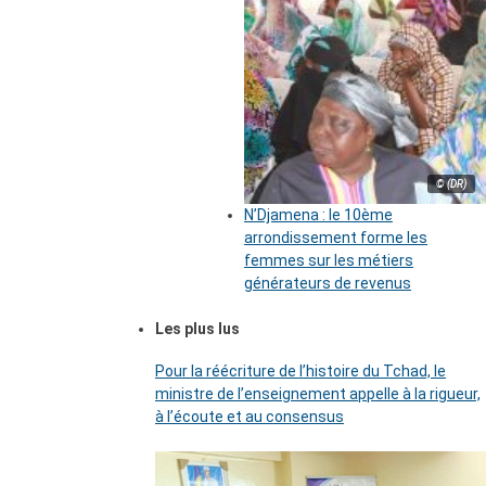
© (DR)
N’Djamena : le 10ème
arrondissement forme les
femmes sur les métiers
générateurs de revenus
Les plus lus
Pour la réécriture de l’histoire du Tchad, le
ministre de l’enseignement appelle à la rigueur,
à l’écoute et au consensus