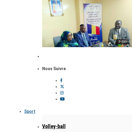
© (DR)
Nous Suivre
Sport
Volley-ball