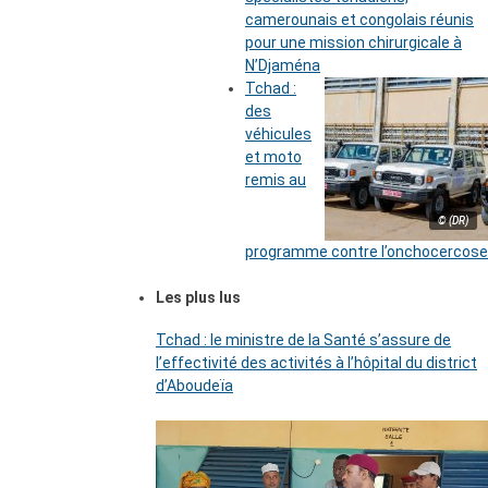
camerounais et congolais réunis
pour une mission chirurgicale à
N’Djaména
Tchad :
des
véhicules
et moto
remis au
© (DR)
programme contre l’onchocercose
Les plus lus
Tchad : le ministre de la Santé s’assure de
l’effectivité des activités à l’hôpital du district
d’Aboudeïa