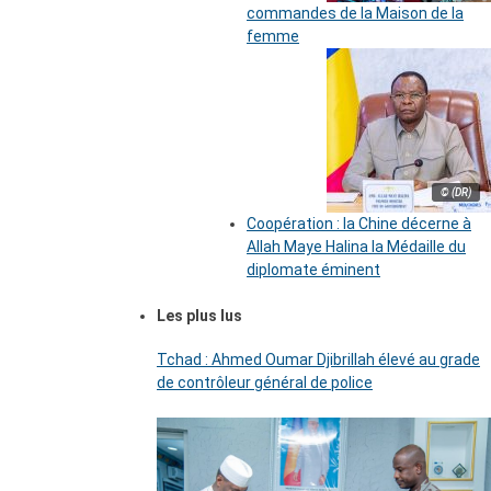
commandes de la Maison de la
femme
© (DR)
Coopération : la Chine décerne à
Allah Maye Halina la Médaille du
diplomate éminent
Les plus lus
Tchad : Ahmed Oumar Djibrillah élevé au grade
de contrôleur général de police