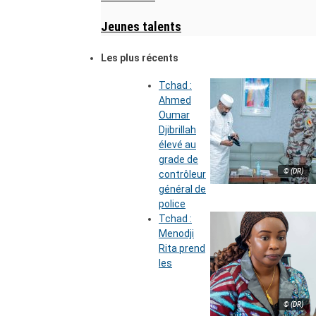
Jeunes talents
Les plus récents
Tchad :
Ahmed
Oumar
Djibrillah
élevé au
grade de
© (DR)
contrôleur
général de
police
Tchad :
Menodji
Rita prend
les
© (DR)