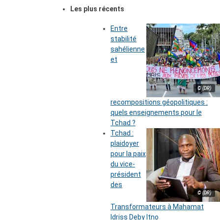
Les plus récents
Entre
stabilité
sahélienne
et
© (DR)
recompositions géopolitiques :
quels enseignements pour le
Tchad ?
Tchad :
plaidoyer
pour la paix
du vice-
président
des
© (DR)
Transformateurs à Mahamat
Idriss Deby Itno