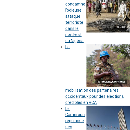
condamne
l’odieuse
attaque
terroriste
© (DR)
dans le
nord-est
du Nigéria
La
© Ibrahim Shérif Senth
mobilisation des partenaires
occidentaux pour des élections
crédibles en RCA
Le
Cameroun
régularise
ses