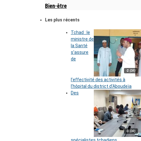
Bien-être
Les plus récents
Tchad : le
ministre de
la Santé
s’assure
de
© (DR)
l’effectivité des activités à
l’hôpital du district d’Aboudeïa
Des
© (DR)
spécialistes tchadiens,