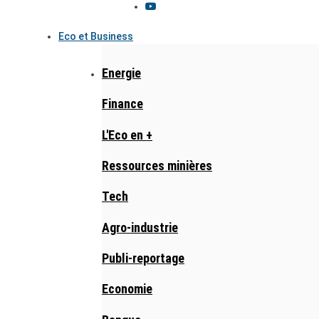
Eco et Business
Energie
Finance
L'Eco en +
Ressources minières
Tech
Agro-industrie
Publi-reportage
Economie