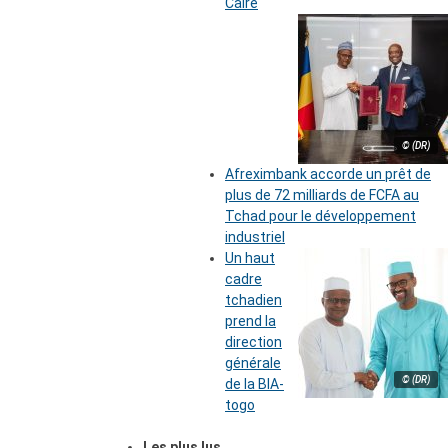
Caire
© (DR)
Afreximbank accorde un prêt de
plus de 72 milliards de FCFA au
Tchad pour le développement
industriel
Un haut
cadre
tchadien
prend la
direction
générale
© (DR)
de la BIA-
togo
Les plus lus