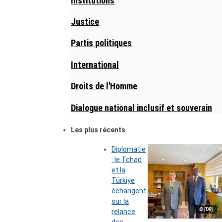
Institutions
Justice
Partis politiques
International
Droits de l'Homme
Dialogue national inclusif et souverain
Les plus récents
Diplomatie
: le Tchad
et la
Türkiye
échangent
sur la
© (DR)
relance