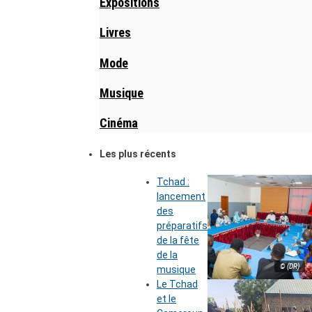
Expositions
Livres
Mode
Musique
Cinéma
Les plus récents
Tchad :
lancement
des
préparatifs
de la fête
de la
© (DR)
musique
Le Tchad
et le