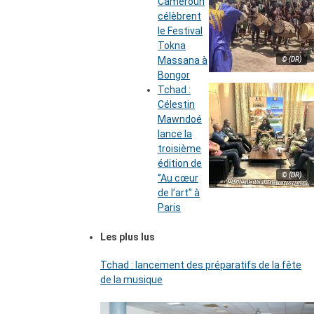
Cameroun
célèbrent
le Festival
Tokna
Massana à
© (DR)
Bongor
Tchad :
Célestin
Mawndoé
lance la
troisième
édition de
© (DR)
‘’Au cœur
de l’art’’ à
Paris
Les plus lus
Tchad : lancement des préparatifs de la fête
de la musique