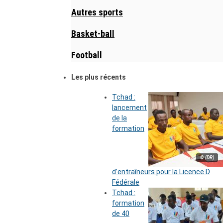
Autres sports
Basket-ball
Football
Les plus récents
Tchad :
lancement
de la
formation
© (DR)
d’entraîneurs pour la Licence D
Fédérale
Tchad :
formation
de 40