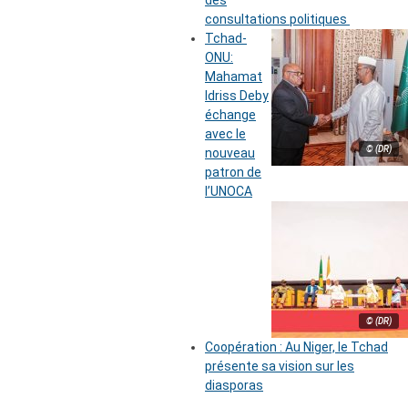
des
consultations politiques
Tchad-
ONU:
Mahamat
Idriss Deby
échange
avec le
© (DR)
nouveau
patron de
l’UNOCA
© (DR)
Coopération : Au Niger, le Tchad
présente sa vision sur les
diasporas