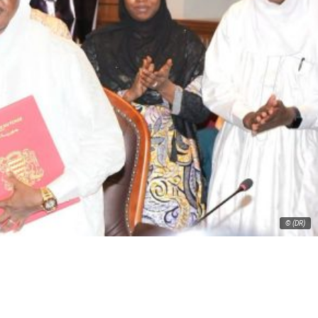
© (DR)