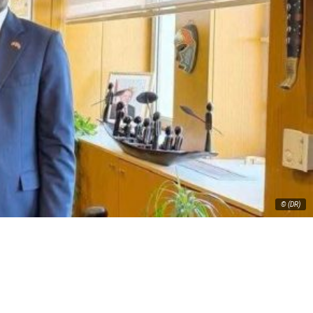
© (DR)