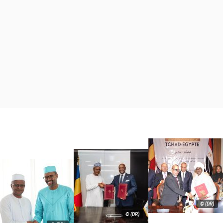
© (DR)
© (DR)