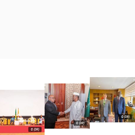
© (DR)
© (DR)
© (DR)