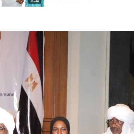
© (DR)