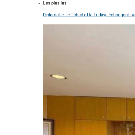
Les plus lus
Diplomatie : le Tchad et la Türkiye échangent su