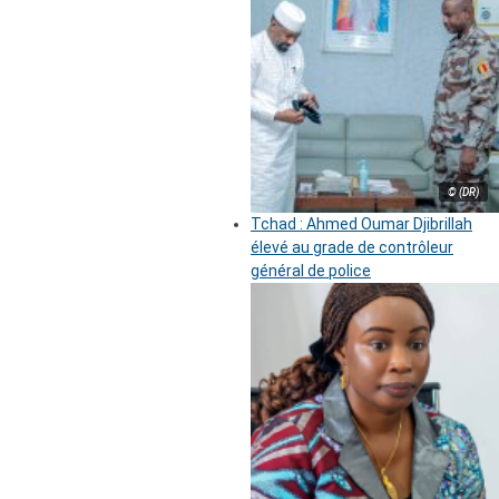
© (DR)
Tchad : Ahmed Oumar Djibrillah
élevé au grade de contrôleur
général de police