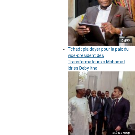
© (DR)
Tchad : plaidoyer pour la paix du
vice-président des
Transformateurs à Mahamat
Idriss Deby Itno
© (PR-Tchad)