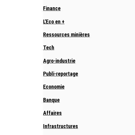
Finance
L'Eco en +
Ressources minières
Tech
Agro-industrie
Publi-reportage
Economie
Banque
Affaires
Infrastructures