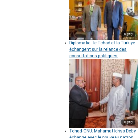
© (DR)
Diplomatie : le Tchad et la Türkiye
échangent sur la relance des
consultations politiques
© (DR)
Tchad-ONU: Mahamat Idriss Deby
échange avec le nouveau patron