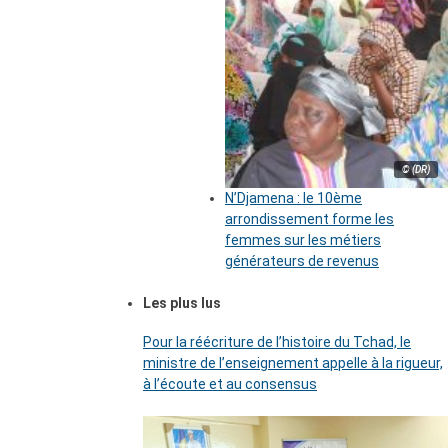
© (DR)
N’Djamena : le 10ème
arrondissement forme les
femmes sur les métiers
générateurs de revenus
Les plus lus
Pour la réécriture de l’histoire du Tchad, le
ministre de l’enseignement appelle à la rigueur,
à l’écoute et au consensus