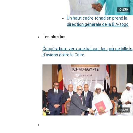
© (DR)
Un haut cadre tchadien prend la
direction générale de la BIA-togo
Les plus lus
Coopération : vers une baisse des prix de billets
d’avions entre le Caire
© (DR)