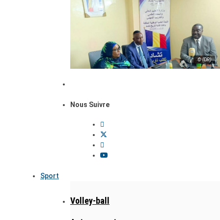
© (DR)
Nous Suivre
Sport
Volley-ball