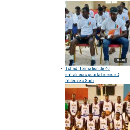
© (DR)
Tchad : formation de 40
entraîneurs pour la Licence D
fédérale à Sarh