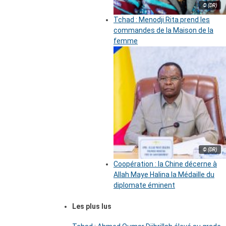
© (DR)
Tchad : Menodji Rita prend les
commandes de la Maison de la
femme
© (DR)
Coopération : la Chine décerne à
Allah Maye Halina la Médaille du
diplomate éminent
Les plus lus