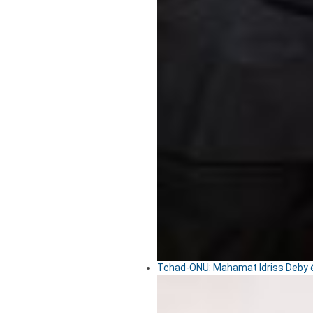
Tchad-ONU: Mahamat Idriss Deby é