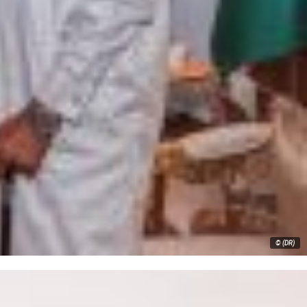
© (DR)