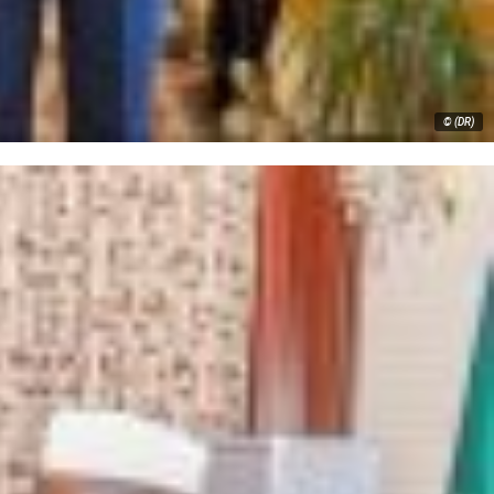
© (DR)