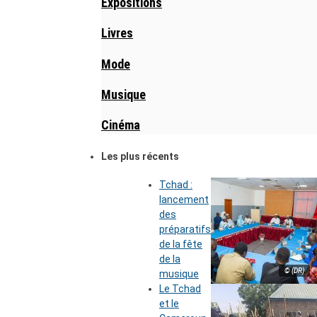
Expositions
Livres
Mode
Musique
Cinéma
Les plus récents
Tchad :
lancement
des
préparatifs
de la fête
de la
© (DR)
musique
Le Tchad
et le