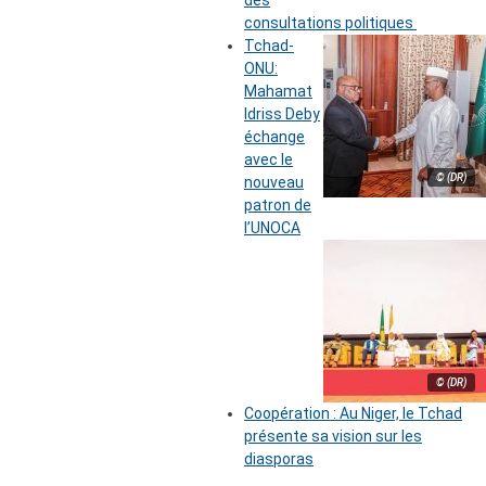
des
consultations politiques
Tchad-
ONU:
Mahamat
Idriss Deby
échange
avec le
© (DR)
nouveau
patron de
l’UNOCA
© (DR)
Coopération : Au Niger, le Tchad
présente sa vision sur les
diasporas