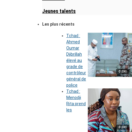
Jeunes talents
Les plus récents
Tchad :
Ahmed
Oumar
Djibrillah
élevé au
grade de
© (DR)
contrôleur
général de
police
Tchad :
Menodji
Rita prend
les
© (DR)