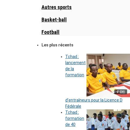
Autres sports
Basket-ball
Football
Les plus récents
Tchad :
lancement
de la
formation
© (DR)
d’entraîneurs pour la Licence D
Fédérale
Tchad :
formation
de 40