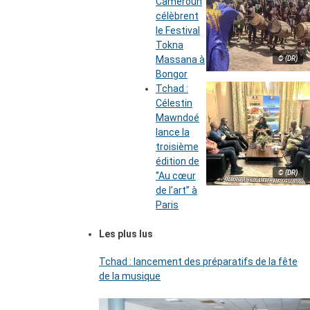
Cameroun
célèbrent
le Festival
Tokna
Massana à
© (DR)
Bongor
Tchad :
Célestin
Mawndoé
lance la
troisième
édition de
© (DR)
‘’Au cœur
de l’art’’ à
Paris
Les plus lus
Tchad : lancement des préparatifs de la fête
de la musique