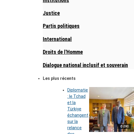
Institutions
Justice
Partis politiques
International
Droits de l'Homme
Dialogue national inclusif et souverain
Les plus récents
Diplomatie
: le Tchad
et la
Türkiye
échangent
sur la
© (DR)
relance