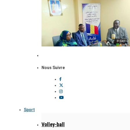
© (DR)
Nous Suivre
Sport
Volley-ball