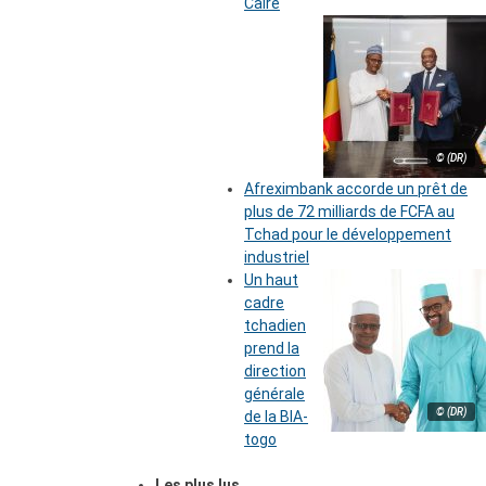
Caire
© (DR)
Afreximbank accorde un prêt de
plus de 72 milliards de FCFA au
Tchad pour le développement
industriel
Un haut
cadre
tchadien
prend la
direction
générale
© (DR)
de la BIA-
togo
Les plus lus