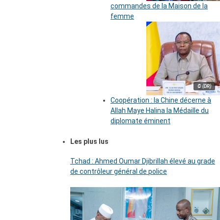
commandes de la Maison de la
femme
© (DR)
Coopération : la Chine décerne à
Allah Maye Halina la Médaille du
diplomate éminent
Les plus lus
Tchad : Ahmed Oumar Djibrillah élevé au grade
de contrôleur général de police