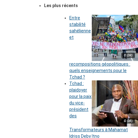
Les plus récents
Entre
stabilité
sahélienne
et
© (DR)
recompositions géopolitiques :
quels enseignements pour le
Tchad ?
Tchad :
plaidoyer
pour la paix
du vice-
président
des
© (DR)
Transformateurs à Mahamat
Idriss Deby Itno