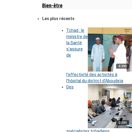
Bien-être
Les plus récents
Tchad : le
ministre de
la Santé
s’assure
de
© (DR)
l’effectivité des activités à
l’hôpital du district d’Aboudeïa
Des
© (DR)
spécialistes tchadiens,