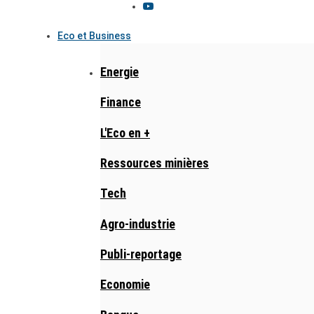
Eco et Business
Energie
Finance
L'Eco en +
Ressources minières
Tech
Agro-industrie
Publi-reportage
Economie