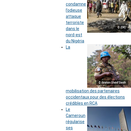
condamne
l’odieuse
attaque
terroriste
© (DR)
dans le
nord-est
du Nigéria
La
© Ibrahim Shérif Senth
mobilisation des partenaires
occidentaux pour des élections
crédibles en RCA
Le
Cameroun
régularise
ses