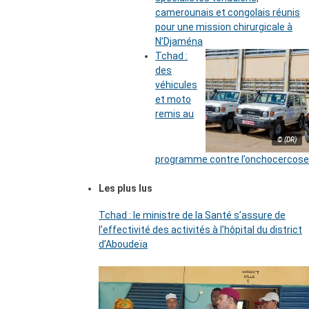
camerounais et congolais réunis
pour une mission chirurgicale à
N’Djaména
Tchad :
des
véhicules
et moto
remis au
© (DR)
programme contre l’onchocercose
Les plus lus
Tchad : le ministre de la Santé s’assure de
l’effectivité des activités à l’hôpital du district
d’Aboudeïa