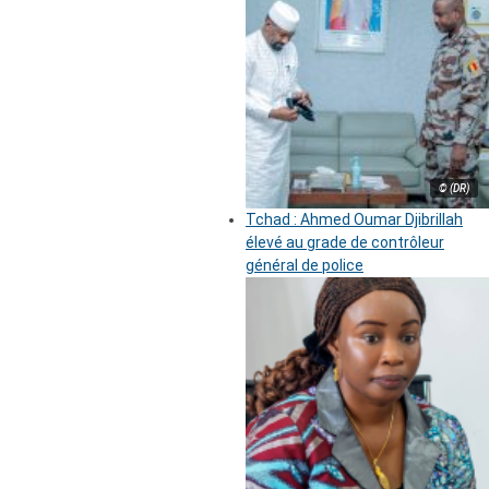
© (DR)
Tchad : Ahmed Oumar Djibrillah
élevé au grade de contrôleur
général de police