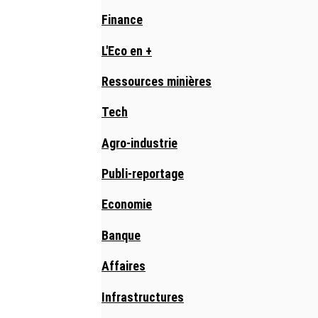
Finance
L'Eco en +
Ressources minières
Tech
Agro-industrie
Publi-reportage
Economie
Banque
Affaires
Infrastructures