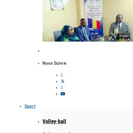
© (DR)
Nous Suivre
Sport
Volley-ball