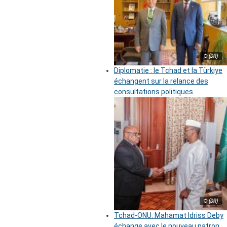
© (DR)
Diplomatie : le Tchad et la Türkiye
échangent sur la relance des
consultations politiques
© (DR)
Tchad-ONU: Mahamat Idriss Deby
échange avec le nouveau patron