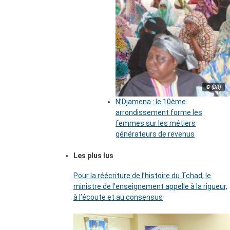
© (DR)
N’Djamena : le 10ème
arrondissement forme les
femmes sur les métiers
générateurs de revenus
Les plus lus
Pour la réécriture de l’histoire du Tchad, le
ministre de l’enseignement appelle à la rigueur,
à l’écoute et au consensus