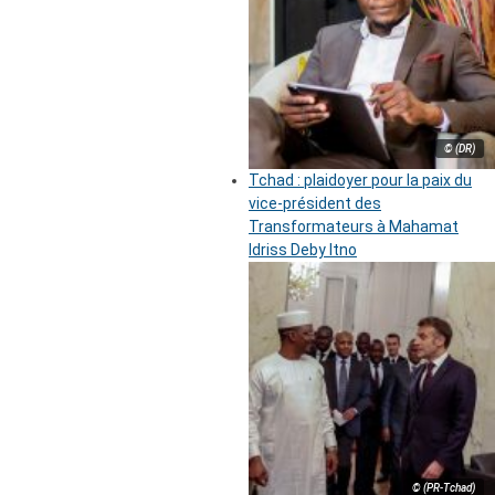
© (DR)
Tchad : plaidoyer pour la paix du
vice-président des
Transformateurs à Mahamat
Idriss Deby Itno
© (PR-Tchad)