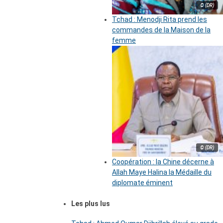
© (DR)
Tchad : Menodji Rita prend les
commandes de la Maison de la
femme
© (DR)
Coopération : la Chine décerne à
Allah Maye Halina la Médaille du
diplomate éminent
Les plus lus