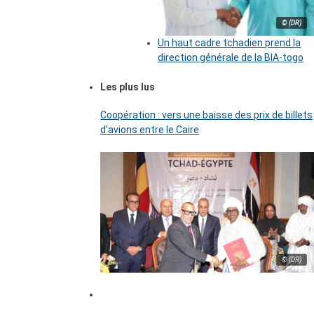
© (DR)
Un haut cadre tchadien prend la
direction générale de la BIA-togo
Les plus lus
Coopération : vers une baisse des prix de billets
d’avions entre le Caire
© (DR)