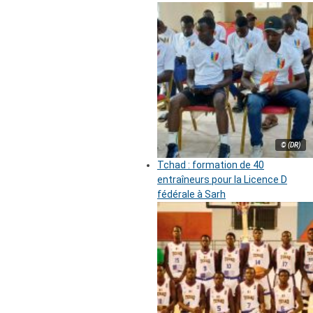
© (DR)
Tchad : formation de 40
entraîneurs pour la Licence D
fédérale à Sarh