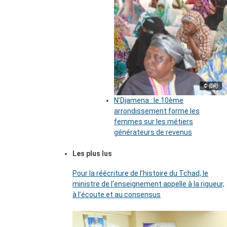
© (DR)
N’Djamena : le 10ème
arrondissement forme les
femmes sur les métiers
générateurs de revenus
Les plus lus
Pour la réécriture de l’histoire du Tchad, le
ministre de l’enseignement appelle à la rigueur,
à l’écoute et au consensus