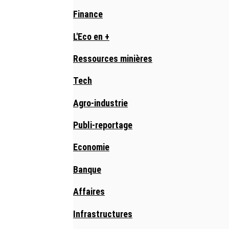
Finance
L'Eco en +
Ressources minières
Tech
Agro-industrie
Publi-reportage
Economie
Banque
Affaires
Infrastructures