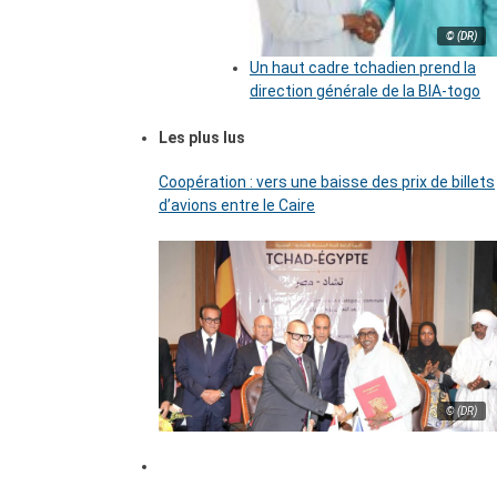
© (DR)
Un haut cadre tchadien prend la
direction générale de la BIA-togo
Les plus lus
Coopération : vers une baisse des prix de billets
d’avions entre le Caire
© (DR)