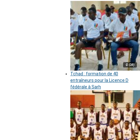
© (DR)
Tchad : formation de 40
entraîneurs pour la Licence D
fédérale à Sarh