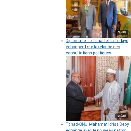
© (DR)
Diplomatie : le Tchad et la Türkiye
échangent sur la relance des
consultations politiques
© (DR)
Tchad-ONU: Mahamat Idriss Deby
échange avec le nouveau patron