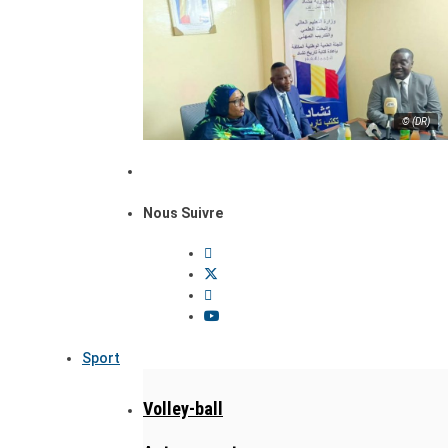
© (DR)
Nous Suivre
Sport
Volley-ball