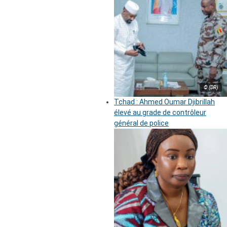
© (DR)
Tchad : Ahmed Oumar Djibrillah
élevé au grade de contrôleur
général de police