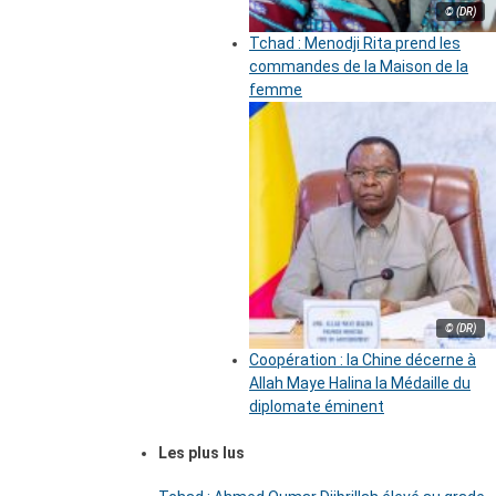
© (DR)
Tchad : Menodji Rita prend les
commandes de la Maison de la
femme
© (DR)
Coopération : la Chine décerne à
Allah Maye Halina la Médaille du
diplomate éminent
Les plus lus