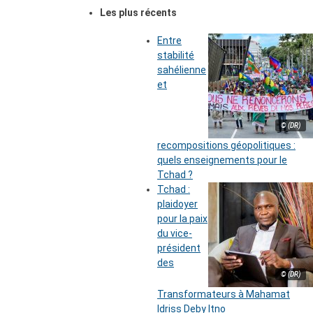
Les plus récents
Entre
stabilité
sahélienne
et
© (DR)
recompositions géopolitiques :
quels enseignements pour le
Tchad ?
Tchad :
plaidoyer
pour la paix
du vice-
président
des
© (DR)
Transformateurs à Mahamat
Idriss Deby Itno