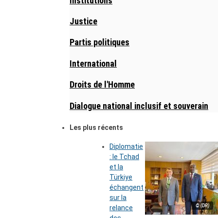
Institutions
Justice
Partis politiques
International
Droits de l'Homme
Dialogue national inclusif et souverain
Les plus récents
Diplomatie
: le Tchad
et la
Türkiye
échangent
sur la
© (DR)
relance