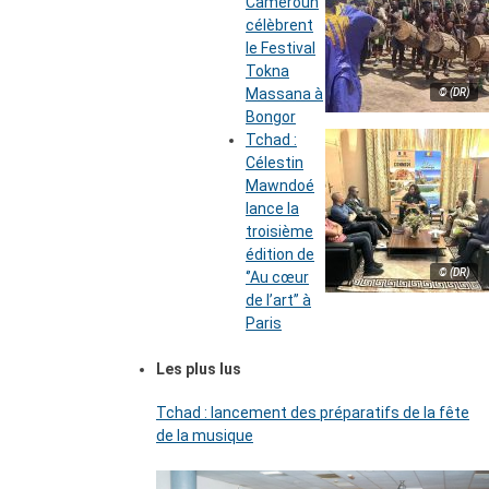
Cameroun
célèbrent
le Festival
Tokna
Massana à
© (DR)
Bongor
Tchad :
Célestin
Mawndoé
lance la
troisième
édition de
© (DR)
‘’Au cœur
de l’art’’ à
Paris
Les plus lus
Tchad : lancement des préparatifs de la fête
de la musique