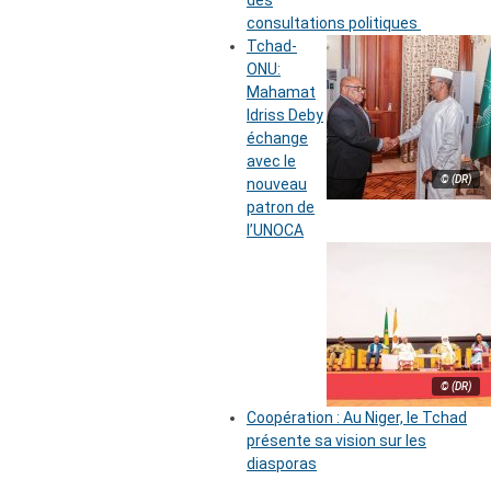
des
consultations politiques
Tchad-
ONU:
Mahamat
Idriss Deby
échange
avec le
© (DR)
nouveau
patron de
l’UNOCA
© (DR)
Coopération : Au Niger, le Tchad
présente sa vision sur les
diasporas