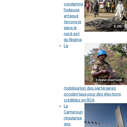
condamne
l’odieuse
attaque
terroriste
© (DR)
dans le
nord-est
du Nigéria
La
© Ibrahim Shérif Senth
mobilisation des partenaires
occidentaux pour des élections
crédibles en RCA
Le
Cameroun
régularise
ses