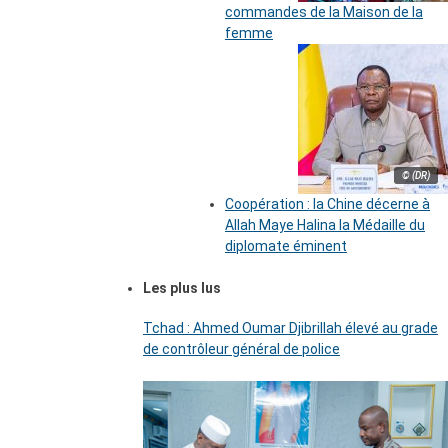
commandes de la Maison de la
femme
© (DR)
Coopération : la Chine décerne à
Allah Maye Halina la Médaille du
diplomate éminent
Les plus lus
Tchad : Ahmed Oumar Djibrillah élevé au grade
de contrôleur général de police