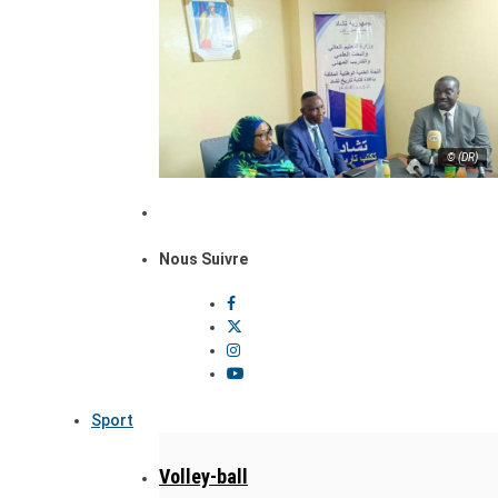
© (DR)
Nous Suivre
Sport
Volley-ball