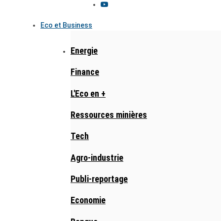
Eco et Business
Energie
Finance
L'Eco en +
Ressources minières
Tech
Agro-industrie
Publi-reportage
Economie