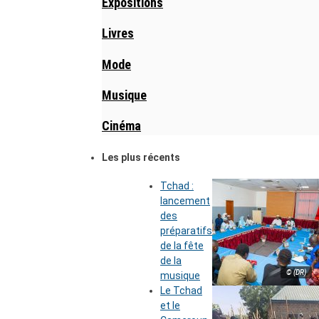
Expositions
Livres
Mode
Musique
Cinéma
Les plus récents
Tchad :
lancement
des
préparatifs
de la fête
de la
© (DR)
musique
Le Tchad
et le