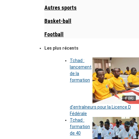
Autres sports
Basket-ball
Football
Les plus récents
Tchad :
lancement
de la
formation
© (DR)
d’entraîneurs pour la Licence D
Fédérale
Tchad :
formation
de 40