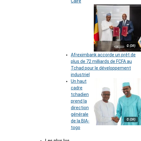
Caire
© (DR)
Afreximbank accorde un prêt de
plus de 72 milliards de FCFA au
Tchad pour le développement
industriel
Un haut
cadre
tchadien
prend la
direction
générale
© (DR)
de la BIA-
togo
Les plus lus