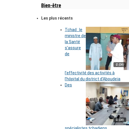
Bien-être
Les plus récents
Tchad : le
ministre de
la Santé
s’assure
de
© (DR)
l’effectivité des activités à
l’hôpital du district d’Aboudeïa
Des
© (DR)
spécialistes tchadiens,