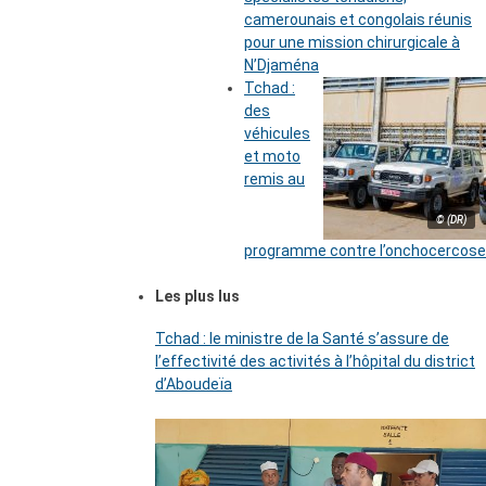
camerounais et congolais réunis
pour une mission chirurgicale à
N’Djaména
Tchad :
des
véhicules
et moto
remis au
© (DR)
programme contre l’onchocercose
Les plus lus
Tchad : le ministre de la Santé s’assure de
l’effectivité des activités à l’hôpital du district
d’Aboudeïa