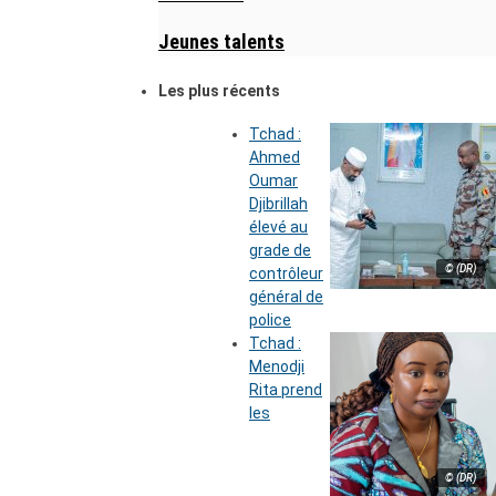
Jeunes talents
Les plus récents
Tchad :
Ahmed
Oumar
Djibrillah
élevé au
grade de
© (DR)
contrôleur
général de
police
Tchad :
Menodji
Rita prend
les
© (DR)