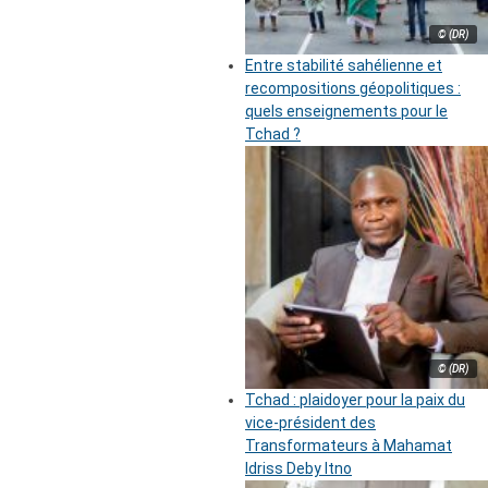
© (DR)
Entre stabilité sahélienne et
recompositions géopolitiques :
quels enseignements pour le
Tchad ?
© (DR)
Tchad : plaidoyer pour la paix du
vice-président des
Transformateurs à Mahamat
Idriss Deby Itno