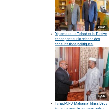
© (DR)
Diplomatie : le Tchad et la Türkiye
échangent sur la relance des
consultations politiques
© (DR)
Tchad-ONU: Mahamat Idriss Deby
échange avec le nouveau patron