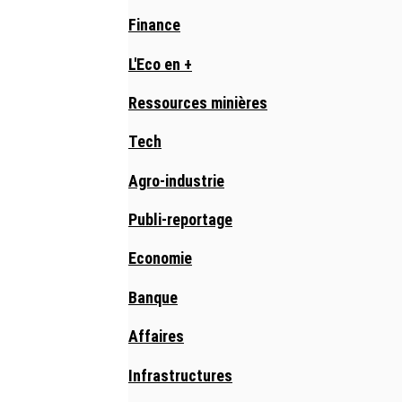
Finance
L'Eco en +
Ressources minières
Tech
Agro-industrie
Publi-reportage
Economie
Banque
Affaires
Infrastructures