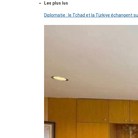
Les plus lus
Diplomatie : le Tchad et la Türkiye échangent su