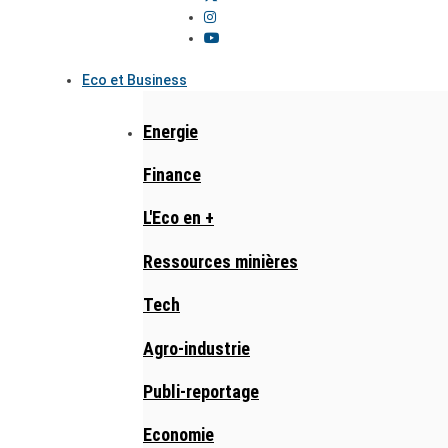
Eco et Business
Energie
Finance
L'Eco en +
Ressources minières
Tech
Agro-industrie
Publi-reportage
Economie