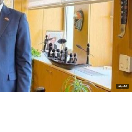
© (DR)