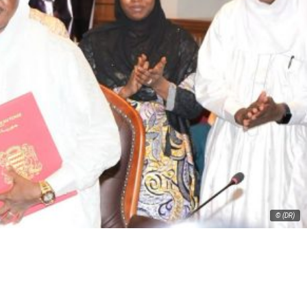
© (DR)