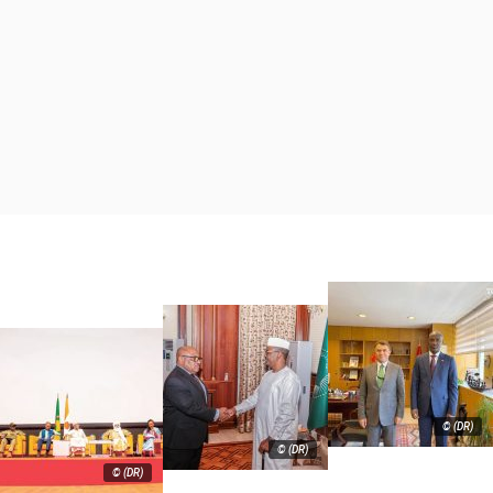
© (DR)
© (DR)
© (DR)