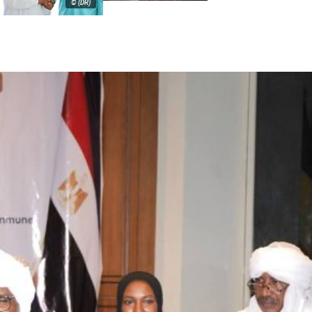
© (DR)