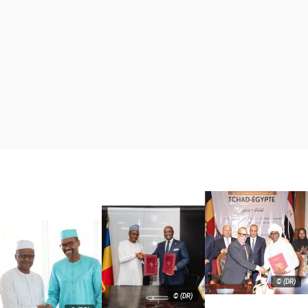
© (DR)
© (DR)