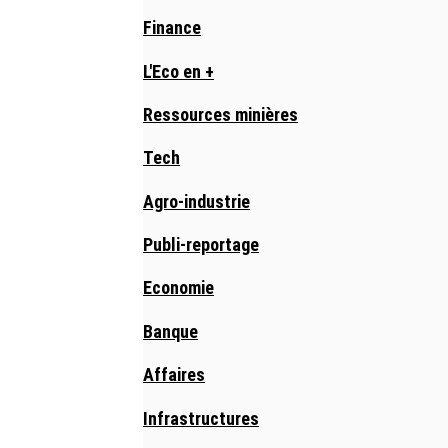
Finance
L'Eco en +
Ressources minières
Tech
Agro-industrie
Publi-reportage
Economie
Banque
Affaires
Infrastructures