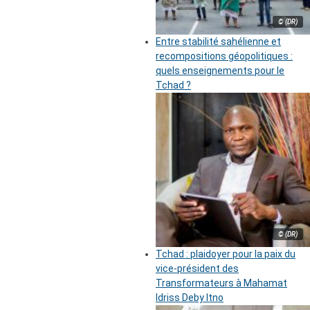
© (DR)
Entre stabilité sahélienne et
recompositions géopolitiques :
quels enseignements pour le
Tchad ?
© (DR)
Tchad : plaidoyer pour la paix du
vice-président des
Transformateurs à Mahamat
Idriss Deby Itno