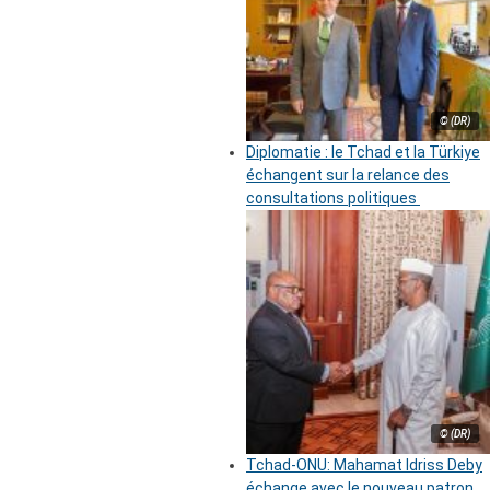
© (DR)
Diplomatie : le Tchad et la Türkiye
échangent sur la relance des
consultations politiques
© (DR)
Tchad-ONU: Mahamat Idriss Deby
échange avec le nouveau patron