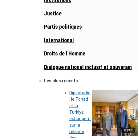
Institutions
Justice
Partis politiques
International
Droits de l'Homme
Dialogue national inclusif et souverain
Les plus récents
Diplomatie
: le Tchad
et la
Türkiye
échangent
sur la
© (DR)
relance