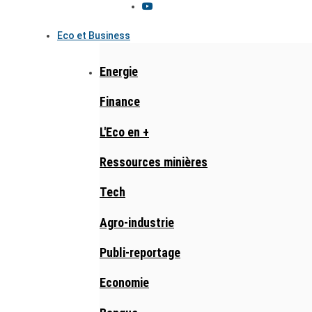
Eco et Business
Energie
Finance
L'Eco en +
Ressources minières
Tech
Agro-industrie
Publi-reportage
Economie