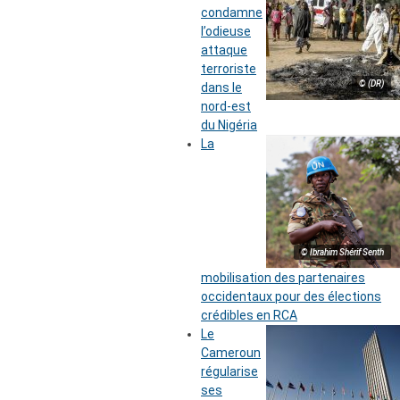
condamne
l’odieuse
attaque
terroriste
© (DR)
dans le
nord-est
du Nigéria
La
© Ibrahim Shérif Senth
mobilisation des partenaires
occidentaux pour des élections
crédibles en RCA
Le
Cameroun
régularise
ses