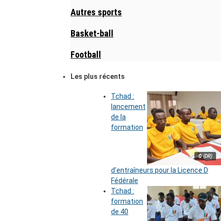
Autres sports
Basket-ball
Football
Les plus récents
Tchad :
lancement
de la
formation
© (DR)
d’entraîneurs pour la Licence D
Fédérale
Tchad :
formation
de 40