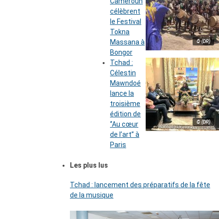
Cameroun
célèbrent
le Festival
Tokna
Massana à
© (DR)
Bongor
Tchad :
Célestin
Mawndoé
lance la
troisième
édition de
© (DR)
‘’Au cœur
de l’art’’ à
Paris
Les plus lus
Tchad : lancement des préparatifs de la fête
de la musique