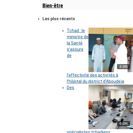
Bien-être
Les plus récents
Tchad : le
ministre de
la Santé
s’assure
de
© (DR)
l’effectivité des activités à
l’hôpital du district d’Aboudeïa
Des
© (DR)
spécialistes tchadiens,