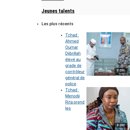
Jeunes talents
Les plus récents
Tchad :
Ahmed
Oumar
Djibrillah
élevé au
grade de
© (DR)
contrôleur
général de
police
Tchad :
Menodji
Rita prend
les
© (DR)