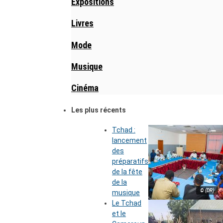
Expositions
Livres
Mode
Musique
Cinéma
Les plus récents
Tchad :
lancement
des
préparatifs
de la fête
de la
© (DR)
musique
Le Tchad
et le