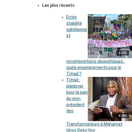
Les plus récents
Entre
stabilité
sahélienne
et
© (DR)
recompositions géopolitiques :
quels enseignements pour le
Tchad ?
Tchad :
plaidoyer
pour la paix
du vice-
président
des
© (DR)
Transformateurs à Mahamat
Idriss Deby Itno