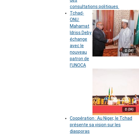
des
consultations politiques
Tchad-
ONU:
Mahamat
Idriss Deby
échange
avec le
© (DR)
nouveau
patron de
l’UNOCA
© (DR)
Coopération : Au Niger, le Tchad
présente sa vision sur les
diasporas