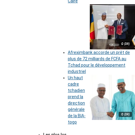
Caire
© (DR)
Afreximbank accorde un prêt de
plus de 72 milliards de FCFA au
Tchad pour le développement
industriel
Un haut
cadre
tchadien
prend la
direction
générale
© (DR)
de la BIA-
togo
Les plus lus