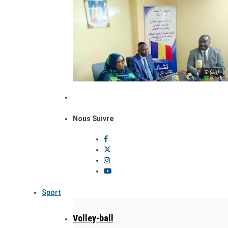
© (DR)
Nous Suivre
Sport
Volley-ball