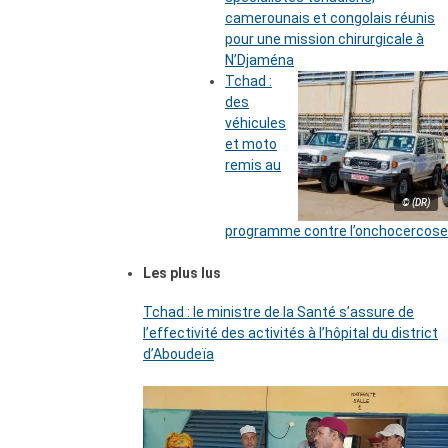
camerounais et congolais réunis
pour une mission chirurgicale à
N’Djaména
Tchad :
des
véhicules
et moto
remis au
© (DR)
programme contre l’onchocercose
Les plus lus
Tchad : le ministre de la Santé s’assure de
l’effectivité des activités à l’hôpital du district
d’Aboudeïa