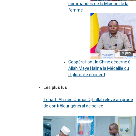
commandes de la Maison de la
femme
© (DR)
Coopération : la Chine décerne à
Allah Maye Halina la Médaille du
diplomate éminent
Les plus lus
Tchad : Ahmed Oumar Djibrillah élevé au grade
de contrôleur général de police