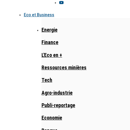
Eco et Business
Energie
Finance
L'Eco en +
Ressources minières
Tech
Agro-industrie
Publi-reportage
Economie