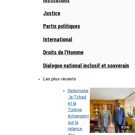
Institutions
Justice
Partis politiques
International
Droits de l'Homme
Dialogue national inclusif et souverain
Les plus récents
Diplomatie
: le Tchad
et la
Türkiye
échangent
sur la
© (DR)
relance