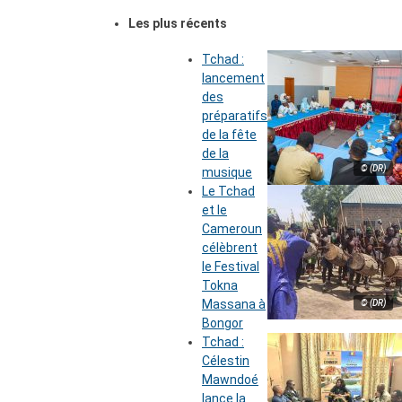
Les plus récents
Tchad :
lancement
des
préparatifs
de la fête
de la
© (DR)
musique
Le Tchad
et le
Cameroun
célèbrent
le Festival
Tokna
Massana à
© (DR)
Bongor
Tchad :
Célestin
Mawndoé
lance la