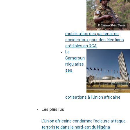
© Ibrahim Shérif Senth
mobilisation des partenaires
occidentaux pour des élections
crédibles en RCA
Le
Cameroun
régularise
ses
cotisations à l’Union africaine
Les plus lus
L’Union africaine condamne l’odieuse attaque
terroriste dans le nord-est du Nigéria