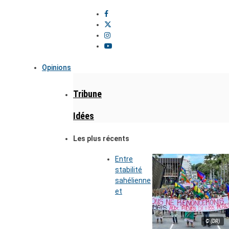
Opinions
Tribune
Idées
Les plus récents
Entre
stabilité
sahélienne
et
© (DR)