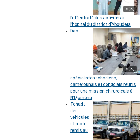
© (DR)
l’effectivité des activités à
l’hôpital du district d’Aboudeïa
Des
© (DR)
spécialistes tchadiens,
camerounais et congolais réunis
pour une mission chirurgicale à
N’Djaména
Tchad :
des
véhicules
et moto
remis au