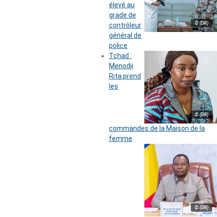
élevé au
grade de
© (DR)
contrôleur
général de
police
Tchad :
Menodji
Rita prend
les
© (DR)
commandes de la Maison de la
femme
© (DR)