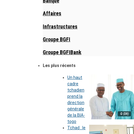
Banque
Affaires
Infrastructures
Groupe BGFI
Groupe BGFIBank
Les plus récents
Un haut
cadre
tchadien
prend la
direction
générale
© (DR)
de la BIA-
togo
Tchad : le