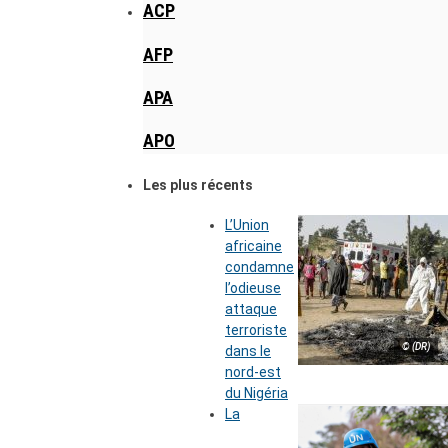
ACP
AFP
APA
APO
Les plus récents
L’Union
africaine
condamne
l’odieuse
attaque
terroriste
© (DR)
dans le
nord-est
du Nigéria
La