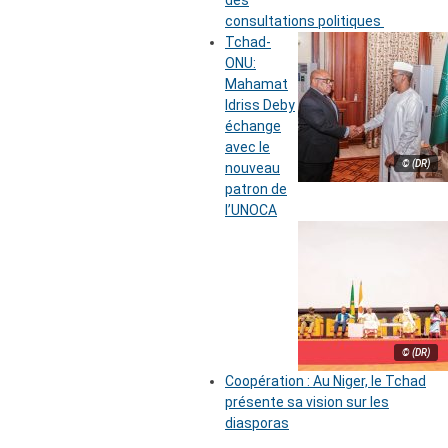
des
consultations politiques
Tchad-
ONU:
Mahamat
Idriss Deby
échange
avec le
© (DR)
nouveau
patron de
l’UNOCA
© (DR)
Coopération : Au Niger, le Tchad
présente sa vision sur les
diasporas