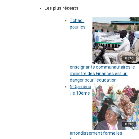
Les plus récents
Tchad :
pour les
© (DR)
enseignants communautaires le
ministre des Finances est un
danger pour l’éducation.
N’Djamena
: le 10ème
© (DR)
arrondissement forme les