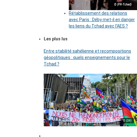
© (PR-Tchad)
Rétablissement des relations
avec Paris : Déby met-il en danger
les liens du Tchad avec l’AES ?
Les plus lus
Entre stabilité sahélienne et recompositions
géopolitiques : quels enseignements pour le
Tchad ?
© (DR)