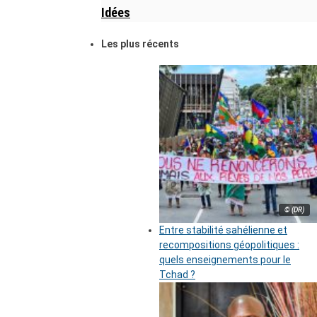
Idées
Les plus récents
© (DR)
Entre stabilité sahélienne et
recompositions géopolitiques :
quels enseignements pour le
Tchad ?