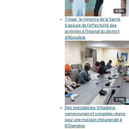
© (DR)
Tchad : le ministre de la Santé
s’assure de l’effectivité des
activités à l’hôpital du district
d’Aboudeïa
© (DR)
Des spécialistes tchadiens,
camerounais et congolais réunis
pour une mission chirurgicale à
N’Djaména