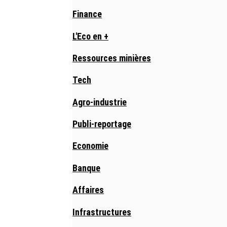
Finance
L'Eco en +
Ressources minières
Tech
Agro-industrie
Publi-reportage
Economie
Banque
Affaires
Infrastructures