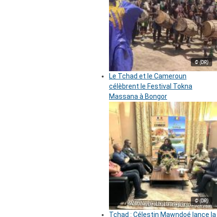
© (DR)
Le Tchad et le Cameroun
célèbrent le Festival Tokna
Massana à Bongor
© (DR)
Tchad : Célestin Mawndoé lance la