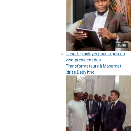
© (DR)
Tchad : plaidoyer pour la paix du
vice-président des
Transformateurs à Mahamat
Idriss Deby Itno