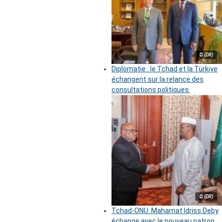
© (DR)
Diplomatie : le Tchad et la Türkiye
échangent sur la relance des
consultations politiques
© (DR)
Tchad-ONU: Mahamat Idriss Deby
échange avec le nouveau patron