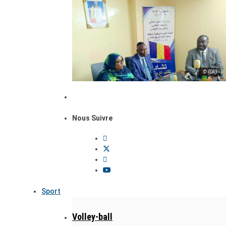
© (DR)
Nous Suivre
Sport
Volley-ball