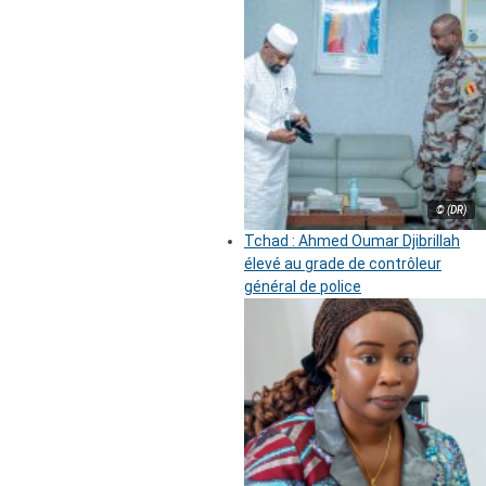
© (DR)
Tchad : Ahmed Oumar Djibrillah
élevé au grade de contrôleur
général de police