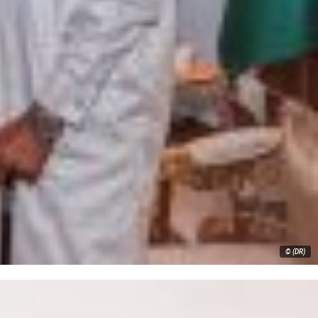
© (DR)