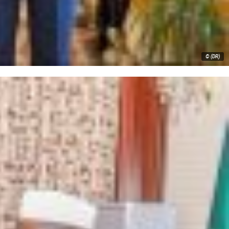
© (DR)