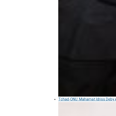
Tchad-ONU: Mahamat Idriss Deby é