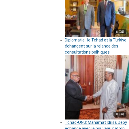
© (DR)
Diplomatie : le Tchad et la Türkiye
échangent sur la relance des
consultations politiques
© (DR)
Tchad-ONU: Mahamat Idriss Deby
échange avec le nouveau patron