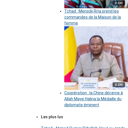
© (DR)
Tchad : Menodji Rita prend les
commandes de la Maison de la
femme
© (DR)
Coopération : la Chine décerne à
Allah Maye Halina la Médaille du
diplomate éminent
Les plus lus