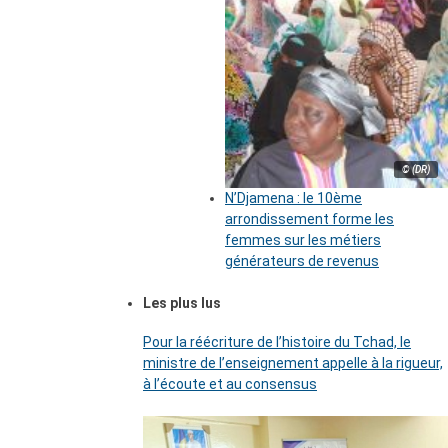
© (DR)
N’Djamena : le 10ème
arrondissement forme les
femmes sur les métiers
générateurs de revenus
Les plus lus
Pour la réécriture de l’histoire du Tchad, le
ministre de l’enseignement appelle à la rigueur,
à l’écoute et au consensus