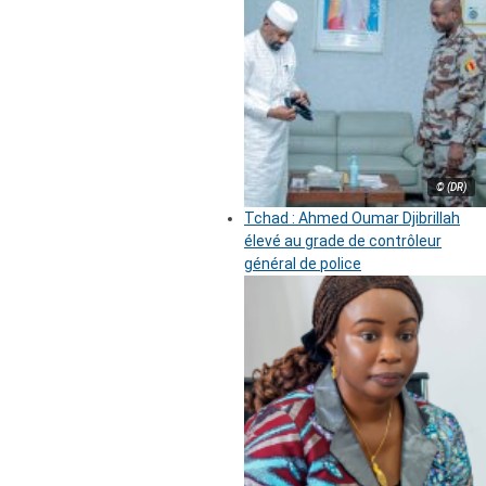
© (DR)
Tchad : Ahmed Oumar Djibrillah
élevé au grade de contrôleur
général de police