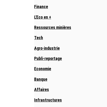
Finance
L'Eco en +
Ressources minières
Tech
Agro-industrie
Publi-reportage
Economie
Banque
Affaires
Infrastructures