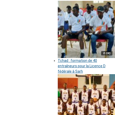
© (DR)
Tchad : formation de 40
entraîneurs pour la Licence D
fédérale à Sarh