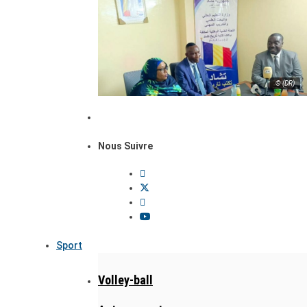
© (DR)
Nous Suivre
Sport
Volley-ball