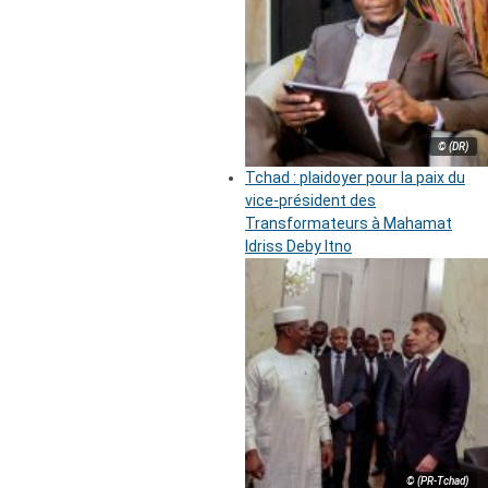
© (DR)
Tchad : plaidoyer pour la paix du
vice-président des
Transformateurs à Mahamat
Idriss Deby Itno
© (PR-Tchad)