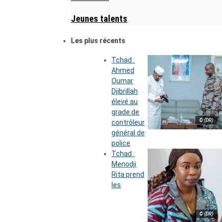
Jeunes talents
Les plus récents
Tchad :
Ahmed
Oumar
Djibrillah
élevé au
grade de
© (DR)
contrôleur
général de
police
Tchad :
Menodji
Rita prend
les
© (DR)