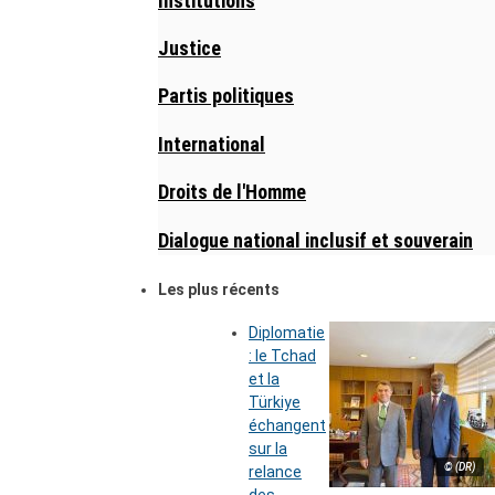
Institutions
Justice
Partis politiques
International
Droits de l'Homme
Dialogue national inclusif et souverain
Les plus récents
Diplomatie
: le Tchad
et la
Türkiye
échangent
sur la
© (DR)
relance