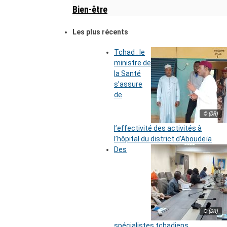
Bien-être
Les plus récents
Tchad : le
ministre de
la Santé
s’assure
de
© (DR)
l’effectivité des activités à
l’hôpital du district d’Aboudeïa
Des
© (DR)
spécialistes tchadiens,