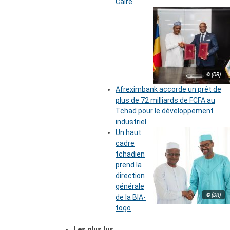
Caire
© (DR)
Afreximbank accorde un prêt de
plus de 72 milliards de FCFA au
Tchad pour le développement
industriel
Un haut
cadre
tchadien
prend la
direction
générale
© (DR)
de la BIA-
togo
Les plus lus