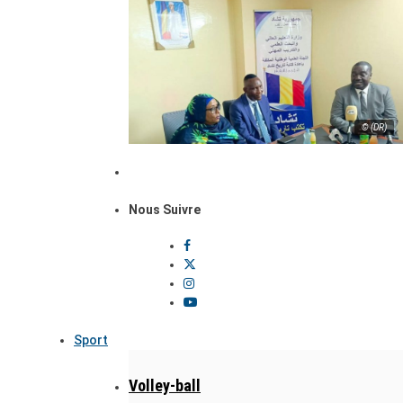
© (DR)
Nous Suivre
Sport
Volley-ball