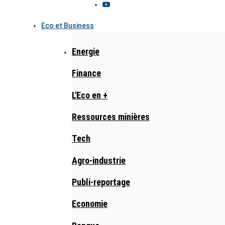
Eco et Business
Energie
Finance
L'Eco en +
Ressources minières
Tech
Agro-industrie
Publi-reportage
Economie