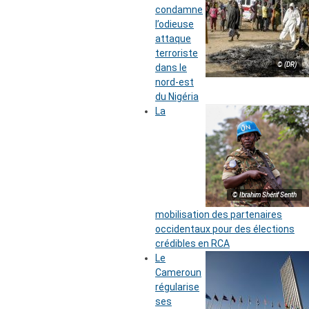
condamne
l’odieuse
attaque
terroriste
© (DR)
dans le
nord-est
du Nigéria
La
© Ibrahim Shérif Senth
mobilisation des partenaires
occidentaux pour des élections
crédibles en RCA
Le
Cameroun
régularise
ses