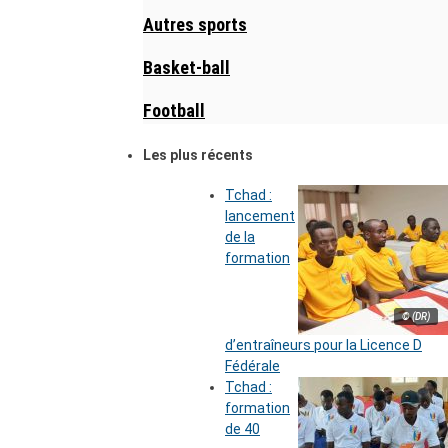
Autres sports
Basket-ball
Football
Les plus récents
Tchad :
lancement
de la
formation
© (DR)
d’entraîneurs pour la Licence D
Fédérale
Tchad :
formation
de 40