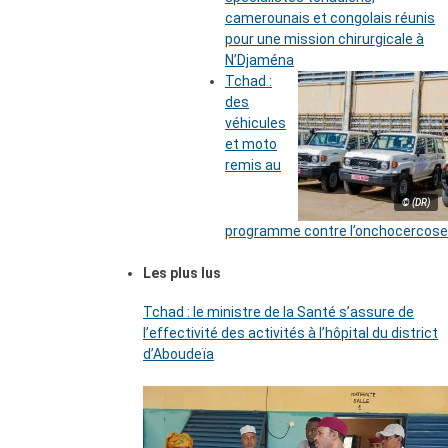
camerounais et congolais réunis
pour une mission chirurgicale à
N’Djaména
Tchad :
des
véhicules
et moto
remis au
© (DR)
programme contre l’onchocercose
Les plus lus
Tchad : le ministre de la Santé s’assure de
l’effectivité des activités à l’hôpital du district
d’Aboudeïa