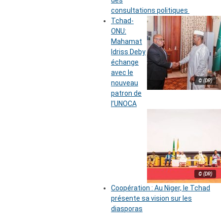
des
consultations politiques
Tchad-
ONU:
Mahamat
Idriss Deby
échange
avec le
© (DR)
nouveau
patron de
l’UNOCA
© (DR)
Coopération : Au Niger, le Tchad
présente sa vision sur les
diasporas