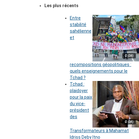
Les plus récents
Entre
stabilité
sahélienne
et
© (DR)
recompositions géopolitiques :
quels enseignements pour le
Tchad ?
Tchad :
plaidoyer
pour la paix
du vice-
président
des
© (DR)
Transformateurs à Mahamat
Idriss Deby Itno