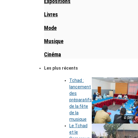
Expositions
Livres
Mode
Musique
Cinéma
Les plus récents
Tchad :
lancement
des
préparatifs
de la fête
de la
© (DR)
musique
Le Tchad
et le