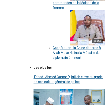
commandes de la Maison de la
femme
© (DR)
Coopération : la Chine décerne à
Allah Maye Halina la Médaille du
diplomate éminent
Les plus lus
Tchad : Ahmed Oumar Djibrillah élevé au grade
de contrôleur général de police