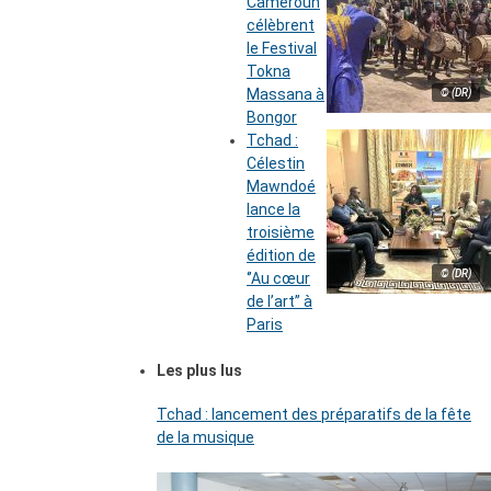
Cameroun
célèbrent
le Festival
Tokna
Massana à
© (DR)
Bongor
Tchad :
Célestin
Mawndoé
lance la
troisième
édition de
© (DR)
‘’Au cœur
de l’art’’ à
Paris
Les plus lus
Tchad : lancement des préparatifs de la fête
de la musique