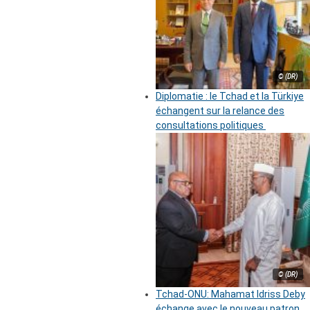
© (DR)
Diplomatie : le Tchad et la Türkiye
échangent sur la relance des
consultations politiques
© (DR)
Tchad-ONU: Mahamat Idriss Deby
échange avec le nouveau patron