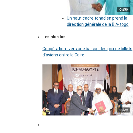
© (DR)
Un haut cadre tchadien prend la
direction générale de la BIA-togo
Les plus lus
Coopération : vers une baisse des prix de billets
d’avions entre le Caire
© (DR)