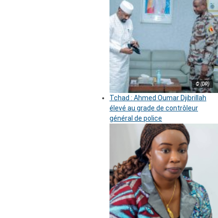
© (DR)
Tchad : Ahmed Oumar Djibrillah
élevé au grade de contrôleur
général de police