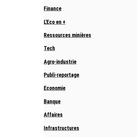
Finance
L'Eco en +
Ressources minières
Tech
Agro-industrie
Publi-reportage
Economie
Banque
Affaires
Infrastructures