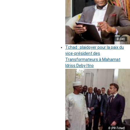
© (DR)
Tchad : plaidoyer pour la paix du
vice-président des
Transformateurs à Mahamat
Idriss Deby Itno
© (PR-Tchad)