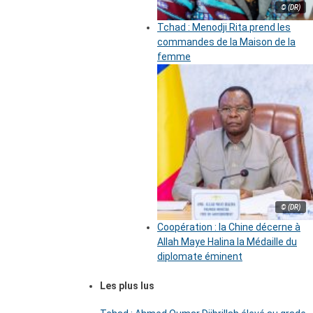
© (DR)
Tchad : Menodji Rita prend les
commandes de la Maison de la
femme
© (DR)
Coopération : la Chine décerne à
Allah Maye Halina la Médaille du
diplomate éminent
Les plus lus