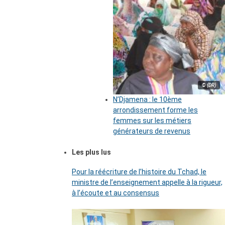
© (DR)
N’Djamena : le 10ème
arrondissement forme les
femmes sur les métiers
générateurs de revenus
Les plus lus
Pour la réécriture de l’histoire du Tchad, le
ministre de l’enseignement appelle à la rigueur,
à l’écoute et au consensus