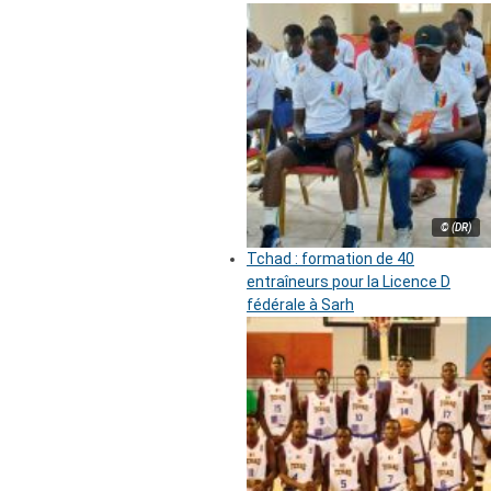
© (DR)
Tchad : formation de 40
entraîneurs pour la Licence D
fédérale à Sarh