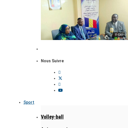
© (DR)
Nous Suivre
Sport
Volley-ball